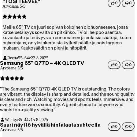
"TOSI TEEVEE"
0
0
Arvosana 5/5
Meille 65" TV on juuri sopivan kokoinen olohuoneeseen, jossa
katseluetäisyys sovalta on pitkähkö. TV oli helppo asentaa,
kuvanlaatu ja terävyys on erinomainen ja erilaisia säätöjä, kuten
puheohjaus, on yksinkertaista kytkeä päälle ja pois tarpeen
mukaan. Kaukosäädin on pieni ja näppärä.
Reetta
55–64v
22.8.2025
Samsung 65" Q77D – 4K QLED TV
0
0
Arvosana 5/5
"The Samsung 65'' Q77D 4K QLED TV is outstanding. The colors
are vibrant, the display is sharp and detailed, and the sound quality
is clear and rich. Watching movies and sports feels immersive, and
every feature works smoothly. A great choice for anyone who
wants top-quality viewing."
Waniga
35–44v
15.8.2025
Suuri näyttö hyvällä hintalaatusuhteella
0
0
Arvosana 5/5