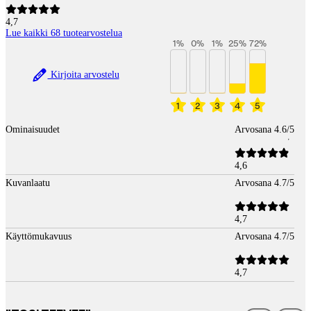
4,7
Lue kaikki 68 tuotearvostelua
1
%
0
%
1
%
25
%
72
%
Kirjoita arvostelu
1
2
3
4
5
Ominaisuudet
Arvosana 4.6/5
4,6
Kuvanlaatu
Arvosana 4.7/5
4,7
Käyttömukavuus
Arvosana 4.7/5
4,7