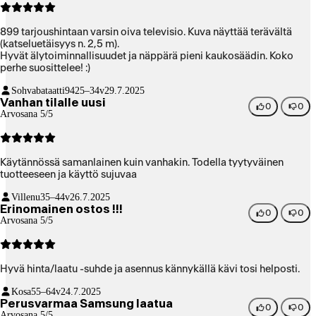
899 tarjoushintaan varsin oiva televisio. Kuva näyttää terävältä
(katseluetäisyys n. 2,5 m).
Hyvät älytoiminnallisuudet ja näppärä pieni kaukosäädin. Koko
perhe suosittelee! :)
Sohvabataatti94
25–34v
29.7.2025
Vanhan tilalle uusi
0
0
Arvosana 5/5
Käytännössä samanlainen kuin vanhakin. Todella tyytyväinen
tuotteeseen ja käyttö sujuvaa
Villenu
35–44v
26.7.2025
Erinomainen ostos !!!
0
0
Arvosana 5/5
Hyvä hinta/laatu -suhde ja asennus kännykällä kävi tosi helposti.
Kosa
55–64v
24.7.2025
Perusvarmaa Samsung laatua
0
0
Arvosana 5/5