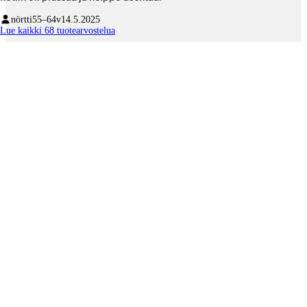
nörtti
55–64v
14.5.2025
Lue kaikki 68 tuotearvostelua