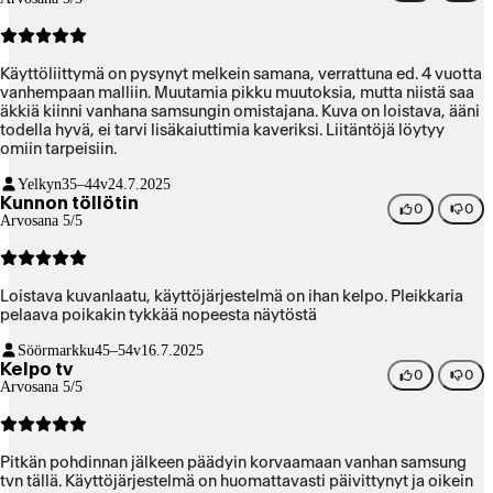
Käyttöliittymä on pysynyt melkein samana, verrattuna ed. 4 vuotta
vanhempaan malliin. Muutamia pikku muutoksia, mutta niistä saa
äkkiä kiinni vanhana samsungin omistajana. Kuva on loistava, ääni
todella hyvä, ei tarvi lisäkaiuttimia kaveriksi. Liitäntöjä löytyy
omiin tarpeisiin.
Yelkyn
35–44v
24.7.2025
Kunnon töllötin
0
0
Arvosana 5/5
Loistava kuvanlaatu, käyttöjärjestelmä on ihan kelpo. Pleikkaria
pelaava poikakin tykkää nopeesta näytöstä
Söörmarkku
45–54v
16.7.2025
Kelpo tv
0
0
Arvosana 5/5
Pitkän pohdinnan jälkeen päädyin korvaamaan vanhan samsung
tvn tällä. Käyttöjärjestelmä on huomattavasti päivittynyt ja oikein