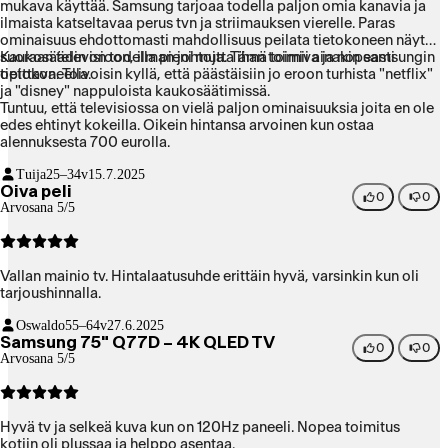
mukava käyttää. Samsung tarjoaa todella paljon omia kanavia ja
ilmaista katseltavaa perus tvn ja striimauksen vierelle. Paras
ominaisuus ehdottomasti mahdollisuus peilata tietokoneen näyttö
suoraan televisioon, ilman johtoja. Tämä toimii ainakin samsungin
Kaukosäädin on todella pieni mutta ihan toimiva ja nopeasti
tietokoneella.
opittava. Toivoisin kyllä, että päästäisiin jo eroon turhista "netflix"
ja "disney" nappuloista kaukosäätimissä.
Tuntuu, että televisiossa on vielä paljon ominaisuuksia joita en ole
edes ehtinyt kokeilla. Oikein hintansa arvoinen kun ostaa
alennuksesta 700 eurolla.
Tuija
25–34v
15.7.2025
Oiva peli
0
0
Arvosana 5/5
Vallan mainio tv. Hintalaatusuhde erittäin hyvä, varsinkin kun oli
tarjoushinnalla.
Oswaldo
55–64v
27.6.2025
Samsung 75" Q77D – 4K QLED TV
0
0
Arvosana 5/5
Hyvä tv ja selkeä kuva kun on 120Hz paneeli. Nopea toimitus
kotiin oli plussaa ja helppo asentaa.