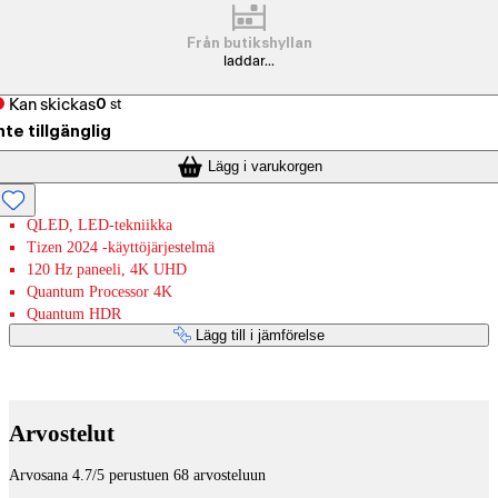
Från butikshyllan
laddar...
Kan skickas
0
st
nte tillgänglig
Lägg i varukorgen
QLED, LED-tekniikka
Tizen 2024 -käyttöjärjestelmä
120 Hz paneeli, 4K UHD
Quantum Processor 4K
Quantum HDR
Lägg till i jämförelse
Betaltjänster
Arvostelut
Arvosana 4.7/5 perustuen 68 arvosteluun