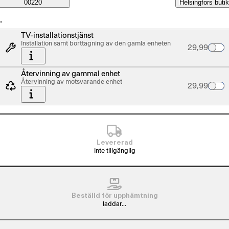
Saatavuustiedot
00220
Helsingfors butik
…
TV-installationstjänst
Installation samt borttagning av den gamla enheten
Palvelun hin
29,99
Återvinning av gammal enhet
Återvinning av motsvarande enhet
Palvelun hin
29,99
Levererad
Inte tillgänglig
Beställd för upphämtning
laddar...