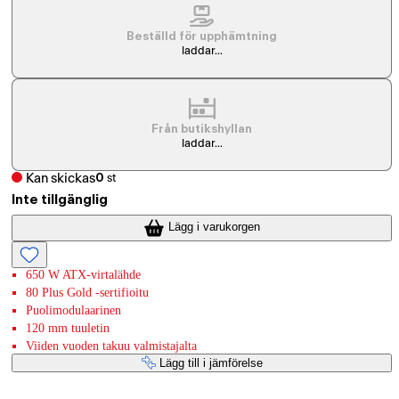
Beställd för upphämtning
laddar...
Från butikshyllan
laddar...
Kan skickas
0
st
Inte tillgänglig
Lägg i varukorgen
650 W ATX-virtalähde
80 Plus Gold -sertifioitu
Puolimodulaarinen
120 mm tuuletin
Viiden vuoden takuu valmistajalta
Lägg till i jämförelse