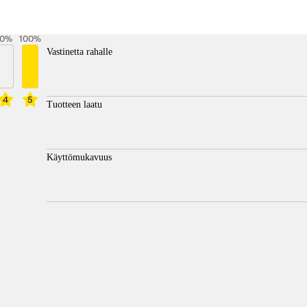
0
%
100
%
Vastinetta rahalle
4
5
Tuotteen laatu
Käyttömukavuus