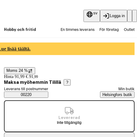
sv
Logga in
Hobby och fritid
En timmes leverans
För företag
Outlet
Fyndpartier
Guider och artiklar
Vaihtokauppa
e lisää täältä.
Tjänster
Aktuellt
Moms 24 %
Prisinformation
Hinta 91,99 €.
91
,
99
Maksa myöhemmin Tilillä
?
Välj beställningssätt
Leverans till postnummer
Min butik
Saatavuustiedot
00220
Helsingfors butik
Levererad
Inte tillgänglig