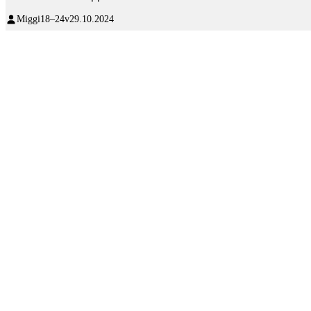
Miggi
18–24v
29.10.2024