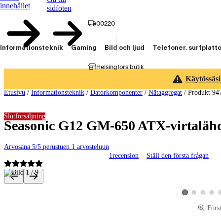
innehållet
sidfoten
00220
Informationsteknik
Gaming
Bild och ljud
Telefoner, surfplatt
Helsingfors butik
Käytössäsi
Etusivu
/
Informationsteknik
/
Datorkomponenter
/
Nätaggregat
/
Produkt 94
Slutförsäljning
Seasonic G12 GM-650 ATX-virtaläh
Arvosana 5/5 perustuen 1 arvosteluun
1
recension
Ställ den första frågan
Produktbilder och videor
Visa produktbild 
Visa produk
Visa p
Visa produktbild
Förs