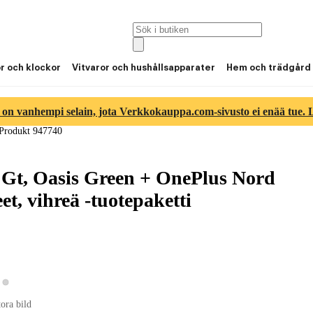
or och klockor
Vitvaror och hushållsapparater
Hem och trädgård
 on vanhempi selain, jota Verkkokauppa.com-sivusto ei enää tue. Lu
Produkt 947740
 Gt, Oasis Green + OnePlus Nord
, vihreä -tuotepaketti
Visa produktbild 2
sa produktbild 1
tora bild