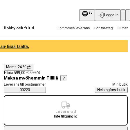
sv
Logga in
Hobby och fritid
En timmes leverans
För företag
Outlet
Fyndpartier
Guider och artiklar
Vaihtokauppa
e lisää täältä.
Tjänster
Aktuellt
Moms 24 %
Prisinformation
Hinta 599,00 €.
599
,
00
Maksa myöhemmin Tilillä
?
Välj beställningssätt
Leverans till postnummer
Min butik
Saatavuustiedot
00220
Helsingfors butik
Levererad
Inte tillgänglig