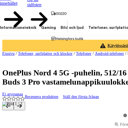
innehållet
sidfoten
00220
Informationsteknik
Gaming
Bild och ljud
Telefoner, surfplatt
Helsingfors butik
Käytössäsi
Etusivu
/
Telefoner, surfplattor och klockor
/
Telefoner
/
Android-telefoner
/
OnePlus Nord 4 5G -puhelin, 512/16
Buds 3 Pro vastamelunappikuulokkeet
Ei arvosanaa
Recensera produkten
Ställ den första frågan
Produktbilder och videor
Vi
Förs