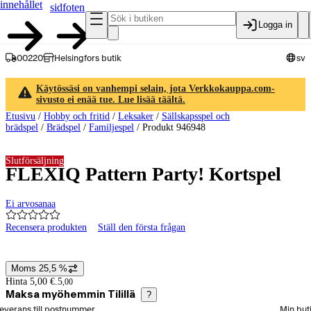
innehållet
sidfoten
Logga in
00220
Helsingfors butik
sv
Käytössäsi on vanhempi selain, jota Verkkokauppa.com-
sivusto ei enää tue. Lue lisää täältä.
Etusivu
/
Hobby och fritid
/
Leksaker
/
Sällskapsspel och
brädspel
/
Brädspel
/
Familjespel
/
Produkt 946948
Slutförsäljning
FLEXIQ Pattern Party! Kortspel
Ei arvosanaa
Recensera produkten
Ställ den första frågan
Produktbilder och videor
Moms 25,5 %
Prisinformation
Hinta 5,00 €.
5
,
00
Maksa myöhemmin Tilillä
?
älj beställningssätt
everans till postnummer
Min but