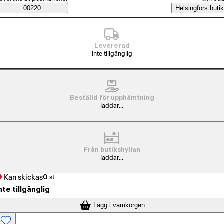
Saatavuustiedot
00220
Helsingfors butik
Levererad
Inte tillgänglig
Beställd för upphämtning
laddar...
Från butikshyllan
laddar...
Kan skickas
0
st
nte tillgänglig
Lägg i varukorgen