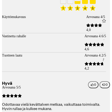
1
2
3
4
5
Käyttömukavuus
Arvosana 4/5
4,0
Vastinetta rahalle
Arvosana 4.6/5
4,6
Tuotteen laatu
Arvosana 4.2/5
4,2
Hyvä
0
0
Arvosana 5/5
Odottavaa vielä kevättalven metkaa, vaikuttaaa toimivalta.
Hyvin rullaa ja kulkee mukana.