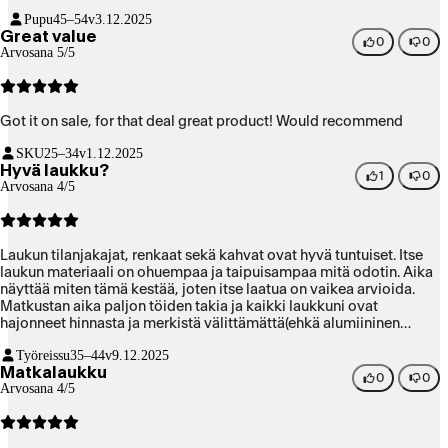
Pupu
45–54v
3.12.2025
Great value
0
0
Arvosana 5/5
Got it on sale, for that deal great product! Would recommend
SKU
25–34v
1.12.2025
Hyvä laukku?
1
0
Arvosana 4/5
Laukun tilanjakajat, renkaat sekä kahvat ovat hyvä tuntuiset. Itse
laukun materiaali on ohuempaa ja taipuisampaa mitä odotin. Aika
näyttää miten tämä kestää, joten itse laatua on vaikea arvioida.
Matkustan aika paljon töiden takia ja kaikki laukkuni ovat
hajonneet hinnasta ja merkistä välittämättä(ehkä alumiininen
laukku seuraavaksi?).. Laukun ulkonäkö on tyylikäs ja kuvan
Työreissu
35–44v
9.12.2025
mukainen. Ostin laukun hyvästä tarjouksesta. Ovh 150€ hintaa
Matkalaukku
tuskin olisin edes tilannut... Tämä siksi, että tässä laukussa on vain
0
0
Arvosana 4/5
1v takuu ja delseyn ja Samsoniten laukkuja saa alesta jo tähän
hintaan pitkällä takuulla. (Lentoyhtiö korvaa yleensä rikkoutuneen
laukun mutta prosessi on pitkä)