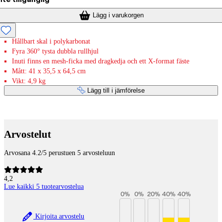
Lägg i varukorgen
Hållbart skal i polykarbonat
Fyra 360° tysta dubbla rullhjul
Inuti finns en mesh-ficka med dragkedja och ett X-format fäste
Mått: 41 x 35,5 x 64,5 cm
Vikt: 4,9 kg
Lägg till i jämförelse
Betaltjänster
Arvostelut
Arvosana 4.2/5 perustuen 5 arvosteluun
4,2
Lue kaikki 5 tuotearvostelua
0
%
0
%
20
%
40
%
40
%
Kirjoita arvostelu