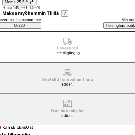
Moms 25,5 %
Prisinformation
Hinta 149,99 €.
149
,
99
Maksa myöhemmin Tilillä
?
älj beställningssätt
everans till postnummer
Min but
Saatavuustiedot
00220
Helsingfors butik
Levererad
Inte tillgänglig
Beställd för upphämtning
laddar...
Från butikshyllan
laddar...
Kan skickas
0
st
nte tillgänglig