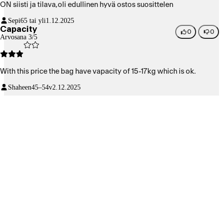
ON siisti ja tilava,oli edullinen hyvä ostos suosittelen
Sepi
65 tai yli
1.12.2025
Capacity
0
0
Arvosana 3/5
With this price the bag have vapacity of 15-17kg which is ok.
Shaheen
45–54v
2.12.2025