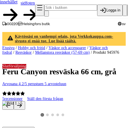
innehållet
sidfoten
Logga in
00220
Helsingfors butik
sv
Käytössäsi on vanhempi selain, jota Verkkokauppa.com-
sivusto ei enää tue. Lue lisää täältä.
Etusivu
/
Hobby och fritid
/
Väskor och accessoarer
/
Väskor och
fodral
/
Resväskor
/
Mellanstora resväskor (57-69 cm)
/
Produkt 945976
Slutförsäljning
Feru Canyon resväska 66 cm, grå
Arvosana 4.2/5 perustuen 5 arvosteluun
5
recensioner
Ställ den första frågan
Produktbilder och videor
Visa produktbild 2
Visa produktbild 3
Visa produktbild 4
Visa produktbild 5
Visa produktbild 1