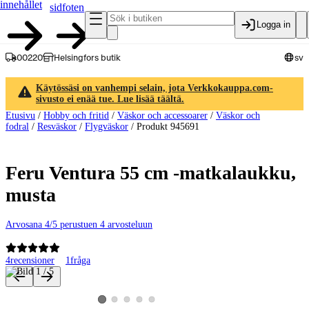
innehållet
sidfoten
Logga in
00220
Helsingfors butik
sv
Käytössäsi on vanhempi selain, jota Verkkokauppa.com-
sivusto ei enää tue. Lue lisää täältä.
Etusivu
/
Hobby och fritid
/
Väskor och accessoarer
/
Väskor och
fodral
/
Resväskor
/
Flygväskor
/
Produkt 945691
Feru Ventura 55 cm -matkalaukku,
musta
Arvosana 4/5 perustuen 4 arvosteluun
4
recensioner
1
fråga
Produktbilder och videor
Visa produktbild 2
Visa produktbild 3
Visa produktbild 4
Visa produktbild 5
Visa produktbild 1