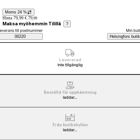
Moms 24 %
Prisinformation
Hinta 79,99 €.
79
,
99
Maksa myöhemmin Tilillä
?
älj beställningssätt
everans till postnummer
Min but
Saatavuustiedot
00220
Helsingfors butik
Levererad
Inte tillgänglig
Beställd för upphämtning
laddar...
Från butikshyllan
laddar...