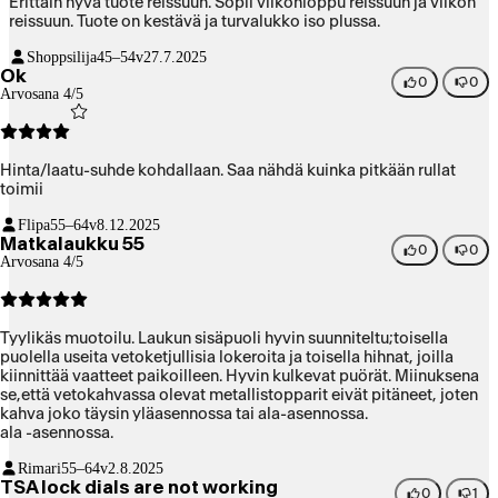
Erittäin hyvä tuote reissuun. Sopii viikonloppu reissuun ja viikon
reissuun. Tuote on kestävä ja turvalukko iso plussa.
Shoppsilija
45–54v
27.7.2025
Ok
0
0
Arvosana 4/5
Hinta/laatu-suhde kohdallaan. Saa nähdä kuinka pitkään rullat
toimii
Flipa
55–64v
8.12.2025
Matkalaukku 55
0
0
Arvosana 4/5
Tyylikäs muotoilu. Laukun sisäpuoli hyvin suunniteltu;toisella
puolella useita vetoketjullisia lokeroita ja toisella hihnat, joilla
kiinnittää vaatteet paikoilleen. Hyvin kulkevat puörät. Miinuksena
se,että vetokahvassa olevat metallistopparit eivät pitäneet, joten
kahva joko täysin yläasennossa tai ala-asennossa.
ala -asennossa.
Rimari
55–64v
2.8.2025
TSA lock dials are not working
0
1