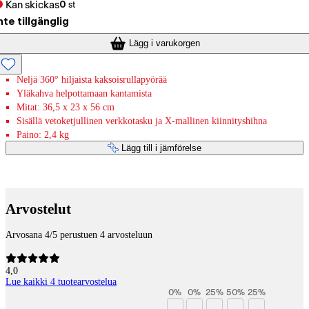
Kan skickas
0
st
nte tillgänglig
Lägg i varukorgen
Neljä 360° hiljaista kaksoisrullapyörää
Yläkahva helpottamaan kantamista
Mitat: 36,5 x 23 x 56 cm
Sisällä vetoketjullinen verkkotasku ja X-mallinen kiinnityshihna
Paino: 2,4 kg
Lägg till i jämförelse
Betaltjänster
Arvostelut
Arvosana 4/5 perustuen 4 arvosteluun
4,0
Lue kaikki 4 tuotearvostelua
0
%
0
%
25
%
50
%
25
%