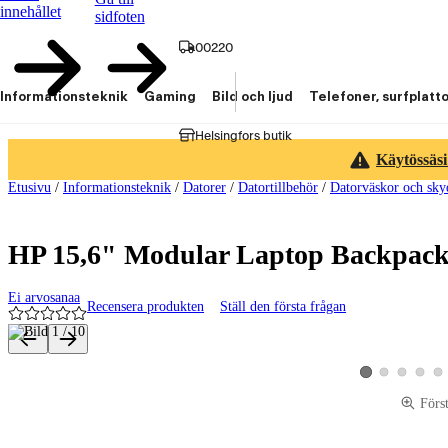
innehållet
sidfoten
00220
Informationsteknik
Gaming
Bild och ljud
Telefoner, surfplatt
Helsingfors butik
Käytössäsi
Etusivu
/
Informationsteknik
/
Datorer
/
Datortillbehör
/
Datorväskor och sky
HP 15,6" Modular Laptop Backpack 
Ei arvosanaa
Recensera produkten
Ställ den första frågan
Produktbilder och videor
Visa produktbild 2
Visa produktbi
Visa pro
Vis
Visa produktbild 1
Förs