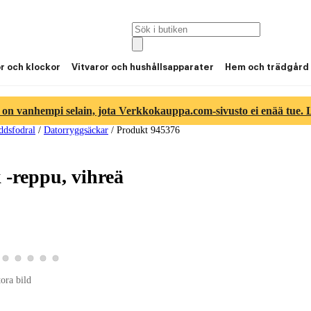
or och klockor
Vitvaror och hushållsapparater
Hem och trädgård
 on vanhempi selain, jota Verkkokauppa.com-sivusto ei enää tue. Lu
ddsfodral
/
Datorryggsäckar
/
Produkt 945376
-reppu, vihreä
ld 3
duktbild 4
a produktbild 5
Visa produktbild 6
Visa produktbild 7
Visa produktbild 8
Visa produktbild 9
Visa produktbild 10
tora bild