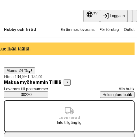
sv
Logga in
Hobby och fritid
En timmes leverans
För företag
Outlet
Fyndpartier
Guider och artiklar
Vaihtokauppa
e lisää täältä.
Tjänster
Aktuellt
Moms 24 %
Prisinformation
Hinta 134,99 €.
134
,
99
Maksa myöhemmin Tilillä
?
Välj beställningssätt
Leverans till postnummer
Min butik
Saatavuustiedot
00220
Helsingfors butik
Levererad
Inte tillgänglig