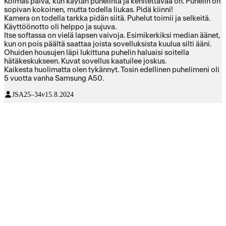
Kolmas päivä, kun käytän puhelinta ja kehitettävää on. Puhelin on
sopivan kokoinen, mutta todella liukas. Pidä kiinni!
Kamera on todella tarkka pidän siitä. Puhelut toimii ja selkeitä.
Käyttöönotto oli helppo ja sujuva.
Itse softassa on vielä lapsen vaivoja. Esimikerkiksi median äänet,
kun on pois päältä saattaa joista sovelluksista kuulua silti ääni.
Ohuiden housujen läpi lukittuna puhelin haluaisi soitella
hätäkeskukseen. Kuvat sovellus kaatuilee joskus.
Kaikesta huolimatta olen tykännyt. Tosin edellinen puhelimeni oli
5 vuotta vanha Samsung A50.
JSA
25–34v
15.8.2024