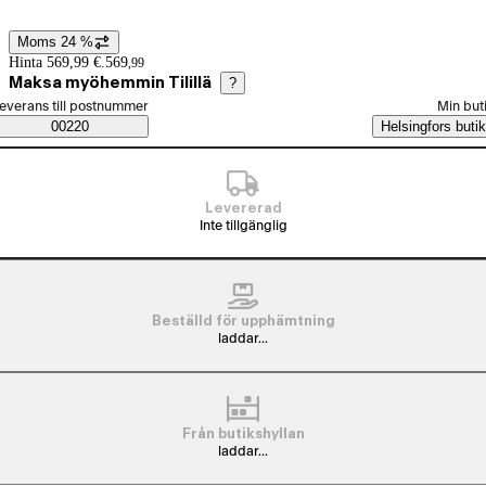
Moms 24 %
Prisinformation
Hinta 569,99 €.
569
,
99
Maksa myöhemmin Tilillä
?
älj beställningssätt
everans till postnummer
Min but
Saatavuustiedot
00220
Helsingfors butik
Levererad
Inte tillgänglig
Beställd för upphämtning
laddar...
Från butikshyllan
laddar...