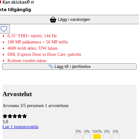
Kan skickas
0
st
nte tillgänglig
Lägg i varukorgen
6,55" FHD+ näyttö, 144 Hz
108 MP pääkamera + 50 MP selfie
4600 mAh akku, 33W lataus
DHL Express Door to Door Care -palvelu
Kolmen vuoden takuu
Lägg till i jämförelse
Betaltjänster
Arvostelut
Arvosana 3/5 perustuen 1 arvosteluun
3,0
Lue 1 tuotearvostelu
0
%
0
%
100
%
0
%
0
%