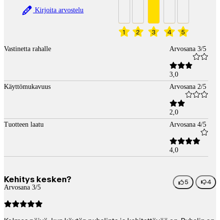
Kirjoita arvostelu
1
2
3
4
5
Vastinetta rahalle
Arvosana 3/5
3,0
Käyttömukavuus
Arvosana 2/5
2,0
Tuotteen laatu
Arvosana 4/5
4,0
Kehitys kesken?
5
4
Arvosana 3/5