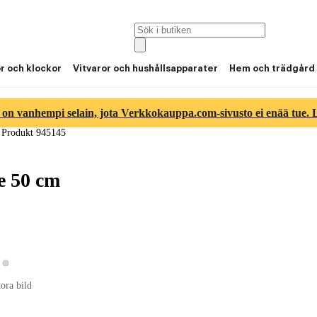
or och klockor
Vitvaror och hushållsapparater
Hem och trädgård
 on vanhempi selain, jota Verkkokauppa.com-sivusto ei enää tue. Lu
/
Produkt 945145
e 50 cm
Visa produktbild 2
sa produktbild 1
tora bild