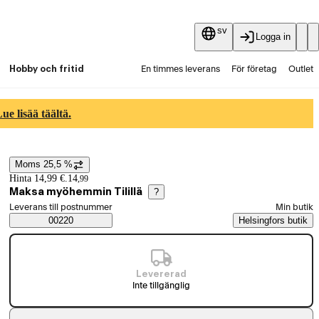
sv
Logga in
Hobby och fritid
En timmes leverans
För företag
Outlet
Fyndpartier
Guider och artiklar
Vaihtokauppa
e lisää täältä.
Tjänster
Aktuellt
Moms 25,5 %
Prisinformation
Hinta 14,99 €.
14
,
99
Maksa myöhemmin Tilillä
?
Välj beställningssätt
Leverans till postnummer
Min butik
Saatavuustiedot
00220
Helsingfors butik
Levererad
Inte tillgänglig