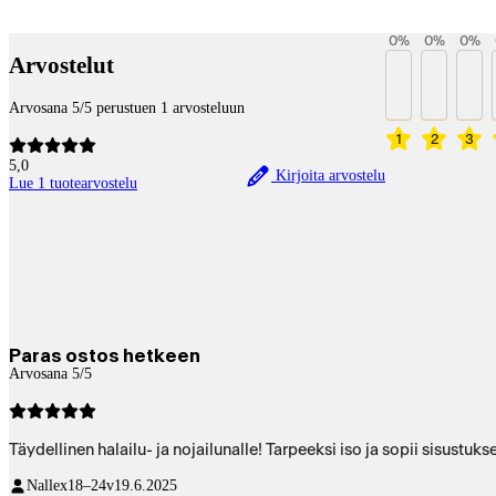
Betaltjänster
0
%
0
%
0
%
Arvostelut
Arvosana 5/5 perustuen 1 arvosteluun
1
2
3
5,0
Kirjoita arvostelu
Lue 1 tuotearvostelu
Paras ostos hetkeen
Arvosana 5/5
Täydellinen halailu- ja nojailunalle! Tarpeeksi iso ja sopii sisustuks
Nallex
18–24v
19.6.2025