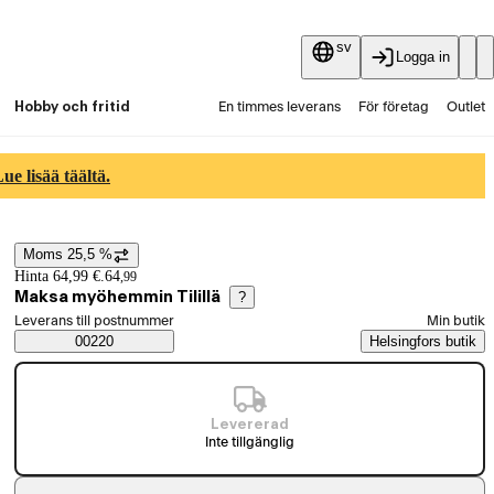
sv
Logga in
Hobby och fritid
En timmes leverans
För företag
Outlet
Fyndpartier
Guider och artiklar
Vaihtokauppa
e lisää täältä.
Tjänster
Aktuellt
Moms 25,5 %
Prisinformation
Hinta 64,99 €.
64
,
99
Maksa myöhemmin Tilillä
?
Välj beställningssätt
Leverans till postnummer
Min butik
Saatavuustiedot
00220
Helsingfors butik
Levererad
Inte tillgänglig