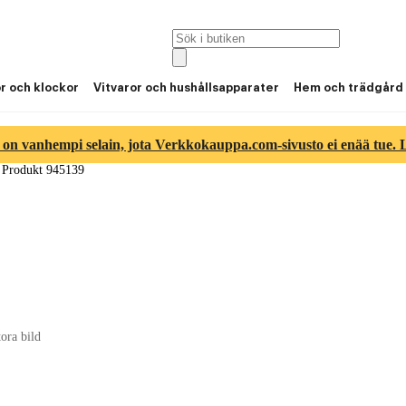
or och klockor
Vitvaror och hushållsapparater
Hem och trädgård
 on vanhempi selain, jota Verkkokauppa.com-sivusto ei enää tue. Lu
/
Produkt 945139
tora bild