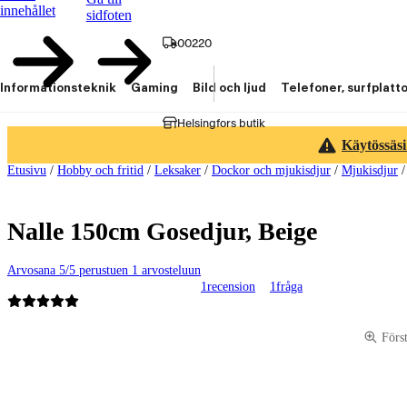
innehållet
sidfoten
00220
Informationsteknik
Gaming
Bild och ljud
Telefoner, surfplatt
Helsingfors butik
Käytössäsi
Etusivu
/
Hobby och fritid
/
Leksaker
/
Dockor och mjukisdjur
/
Mjukisdjur
Nalle 150cm Gosedjur, Beige
Arvosana 5/5 perustuen 1 arvosteluun
1
recension
1
fråga
Produktbilder och videor
Förs