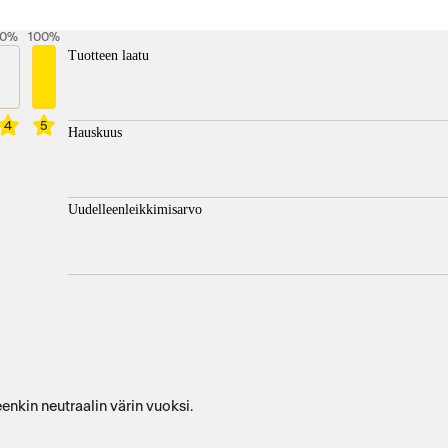
0
%
100
%
Tuotteen laatu
4
5
Hauskuus
Uudelleenleikkimisarvo
eenkin neutraalin värin vuoksi.