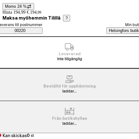
Moms 24 %
Prisinformation
Hinta 194,99 €.
194
,
99
Maksa myöhemmin Tilillä
?
älj beställningssätt
everans till postnummer
Min but
Saatavuustiedot
00220
Helsingfors butik
Levererad
Inte tillgänglig
Beställd för upphämtning
laddar...
Från butikshyllan
laddar...
Kan skickas
0
st