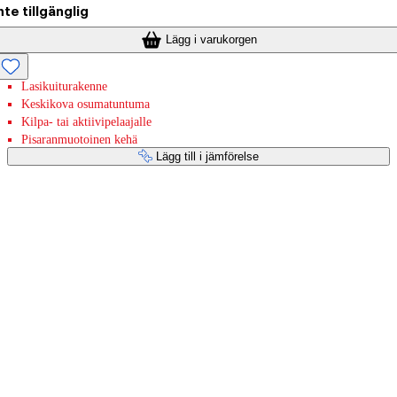
nte tillgänglig
Lägg i varukorgen
Lasikuiturakenne
Keskikova osumatuntuma
Kilpa- tai aktiivipelaajalle
Pisaranmuotoinen kehä
Lägg till i jämförelse
Betaltjänster