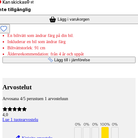
Kan skickas
0
st
nte tillgänglig
Lägg i varukorgen
En biltvätt som ändrar färg på din bil.
Inkluderar en bil som ändrar färg
Biltvättstorlek: 91 cm
Åldersrekommendation: från 4 år och uppåt
Lägg till i jämförelse
Betaltjänster
Arvostelut
Arvosana 4/5 perustuen 1 arvosteluun
4,0
Lue 1 tuotearvostelu
0
%
0
%
0
%
100
%
0
%