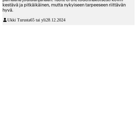
kestävä ja pitkäikäinen, mutta nykyiseen tarpeeseen riittävän
hyvä.
Ukki Turusta
65 tai yli
28.12.2024