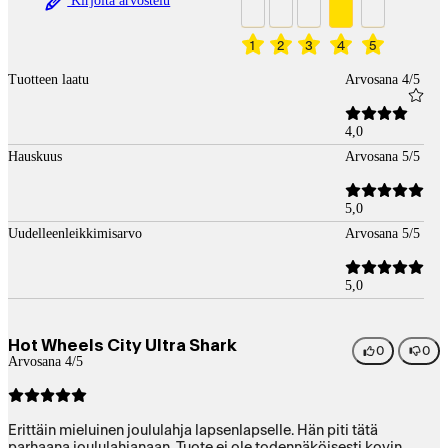
Kirjoita arvostelu
1
2
3
4
5
Tuotteen laatu
Arvosana 4/5
4,0
Hauskuus
Arvosana 5/5
5,0
Uudelleenleikkimisarvo
Arvosana 5/5
5,0
Hot Wheels City Ultra Shark
0
0
Arvosana 4/5
Erittäin mieluinen joululahja lapsenlapselle. Hän piti tätä
parhaana joululahjanaan. Tuote ei ole todennäköisesti kovin