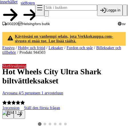
innehållet
sidfoten
Logga in
00220
Helsingfors butik
sv
Käytössäsi on vanhempi selain, jota Verkkokauppa.com-
sivusto ei enää tue. Lue lisää täältä.
Etusivu
/
Hobby och fritid
/
Leksaker
/
Fordon och spår
/
Billeksaker och
tillbehör
/
Produkt 944503
Slutförsäljning
Hot Wheels City Ultra Shark
biltvättleksakset
Arvosana 4/5 perustuen 1 arvosteluun
1
recension
Ställ den första frågan
Produktbilder och videor
Visa produktbild 2
Visa produktbild 3
Visa produktbild 4
Visa produktbild 5
Visa produktbild 6
Visa produktbild 1