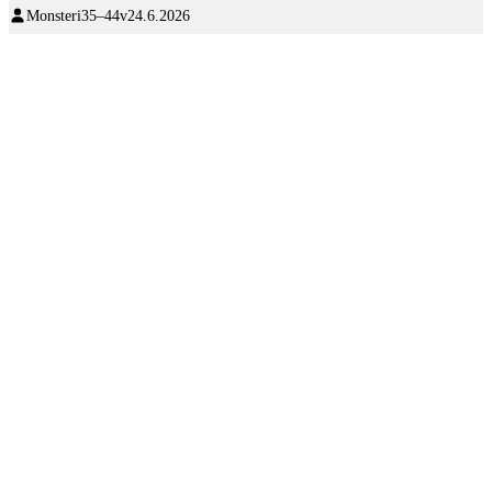
Monsteri
35–44v
24.6.2026