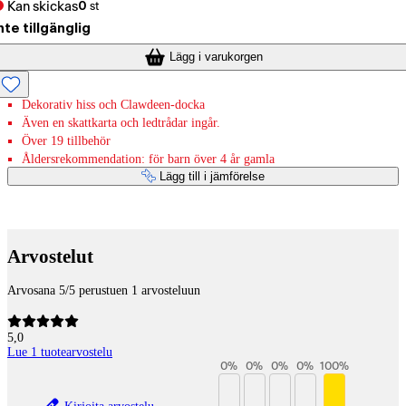
Kan skickas
0
st
nte tillgänglig
Lägg i varukorgen
Dekorativ hiss och Clawdeen-docka
Även en skattkarta och ledtrådar ingår.
Över 19 tillbehör
Åldersrekommendation: för barn över 4 år gamla
Lägg till i jämförelse
Betaltjänster
Arvostelut
Arvosana 5/5 perustuen 1 arvosteluun
5,0
Lue 1 tuotearvostelu
0
%
0
%
0
%
0
%
100
%