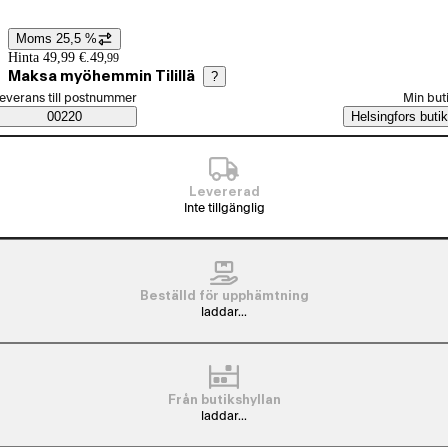
Moms 25,5 %
Prisinformation
Hinta 49,99 €.
49
,
99
Maksa myöhemmin Tilillä
?
älj beställningssätt
everans till postnummer
Min but
Saatavuustiedot
00220
Helsingfors butik
Levererad
Inte tillgänglig
Beställd för upphämtning
laddar...
Från butikshyllan
laddar...