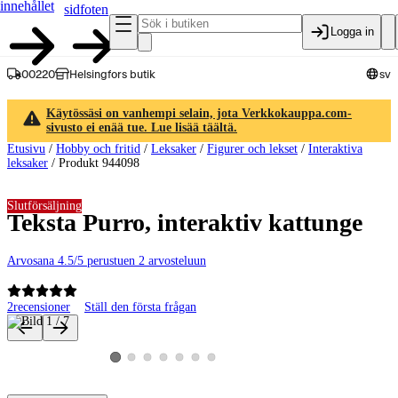
innehållet
sidfoten
Logga in
00220
Helsingfors butik
sv
Käytössäsi on vanhempi selain, jota Verkkokauppa.com-
sivusto ei enää tue. Lue lisää täältä.
Etusivu
/
Hobby och fritid
/
Leksaker
/
Figurer och lekset
/
Interaktiva
leksaker
/
Produkt 944098
Slutförsäljning
Teksta Purro, interaktiv kattunge
Arvosana 4.5/5 perustuen 2 arvosteluun
2
recensioner
Ställ den första frågan
Produktbilder och videor
Visa produktbild 2
Visa produktbild 3
Visa produktbild 4
Visa produktbild 5
Visa produktbild 6
Visa produktbild 7
Visa produktbild 1