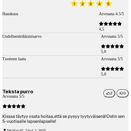
1
2
3
4
5
Hauskuus
Arvosana 4.5/5
4,5
Uudelleenleikkimisarvo
Arvosana 5/5
5,0
Tuotteen laatu
Arvosana 5/5
5,0
Teksta purro
2
0
Arvosana 5/5
Kissaa täytyy osata hoitaa,että se pysyy tyytyväisenä!Ostin sen
5-vuotiaalle lapsenlapselle!
Mylläri
45–54v
1.1.2025