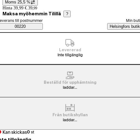
Moms 25,5 %
Prisinformation
Hinta 39,99 €.
39
,
99
Maksa myöhemmin Tilillä
?
älj beställningssätt
everans till postnummer
Min but
Saatavuustiedot
00220
Helsingfors butik
Levererad
Inte tillgänglig
Beställd för upphämtning
laddar...
Från butikshyllan
laddar...
Kan skickas
0
st
nte tillgänglig