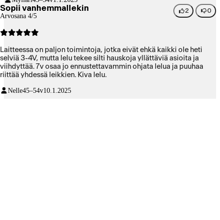
Sopii vanhemmallekin
2
0
Arvosana 4/5
Laitteessa on paljon toimintoja, jotka eivät ehkä kaikki ole heti
selviä 3-4V, mutta lelu tekee silti hauskoja yllättäviä asioita ja
viihdyttää. 7v osaa jo ennustettavammin ohjata lelua ja puuhaa
riittää yhdessä leikkien. Kiva lelu.
Nelle
45–54v
10.1.2025