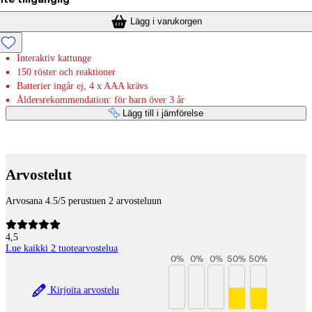
Lägg i varukorgen
Interaktiv kattunge
150 röster och reaktioner
Batterier ingår ej, 4 x AAA krävs
Åldersrekommendation: för barn över 3 år
Lägg till i jämförelse
Betaltjänster
Arvostelut
Arvosana 4.5/5 perustuen 2 arvosteluun
4,5
Lue kaikki 2 tuotearvostelua
0
%
0
%
0
%
50
%
50
%
Kirjoita arvostelu