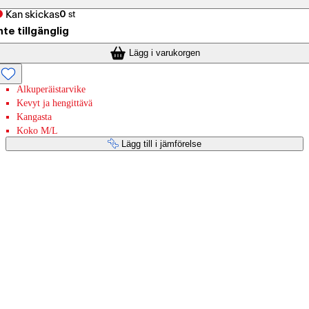
Kan skickas
0
st
nte tillgänglig
Lägg i varukorgen
Alkuperäistarvike
Kevyt ja hengittävä
Kangasta
Koko M/L
Lägg till i jämförelse
Betaltjänster