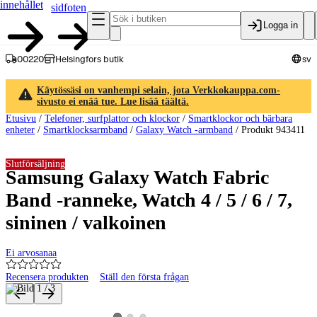
innehållet
sidfoten
Logga in
00220
Helsingfors butik
sv
Käytössäsi on vanhempi selain, jota Verkkokauppa.com-
sivusto ei enää tue. Lue lisää täältä.
Etusivu
/
Telefoner, surfplattor och klockor
/
Smartklockor och bärbara
enheter
/
Smartklocksarmband
/
Galaxy Watch -armband
/
Produkt 943411
Slutförsäljning
Samsung Galaxy Watch Fabric
Band -ranneke, Watch 4 / 5 / 6 / 7,
sininen / valkoinen
Ei arvosanaa
Recensera produkten
Ställ den första frågan
Produktbilder och videor