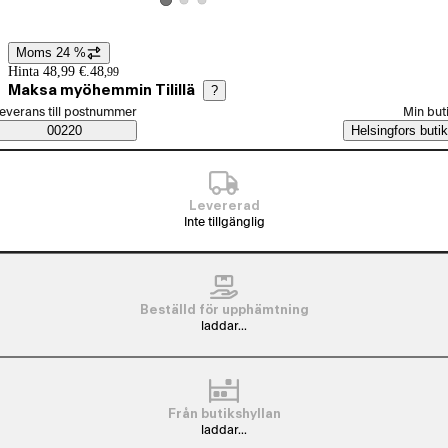
Visa produktbild 2
Visa produktbild 3
Visa produktbild 1
Moms 24 %
Prisinformation
Hinta 48,99 €.
48
,
99
Maksa myöhemmin Tilillä
?
älj beställningssätt
everans till postnummer
Min but
Saatavuustiedot
00220
Helsingfors butik
Levererad
Inte tillgänglig
Beställd för upphämtning
laddar...
Från butikshyllan
laddar...