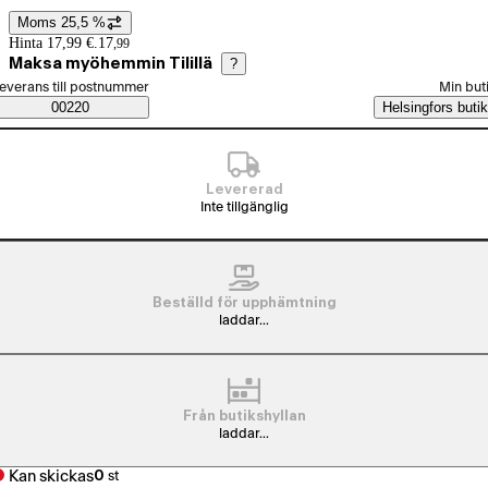
Moms 25,5 %
Prisinformation
Hinta 17,99 €.
17
,
99
Maksa myöhemmin Tilillä
?
älj beställningssätt
everans till postnummer
Min but
Saatavuustiedot
00220
Helsingfors butik
Levererad
Inte tillgänglig
Beställd för upphämtning
laddar...
Från butikshyllan
laddar...
Kan skickas
0
st