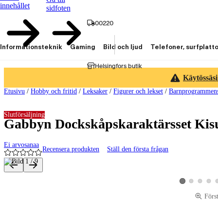
innehållet
sidfoten
00220
Informationsteknik
Gaming
Bild och ljud
Telefoner, surfplatt
Helsingfors butik
Käytössäsi
Etusivu
/
Hobby och fritid
/
Leksaker
/
Figurer och lekset
/
Barnprogrammens
Slutförsäljning
Gabbyn Dockskåpskaraktärsset Kisuk
Ei arvosanaa
Recensera produkten
Ställ den första frågan
Produktbilder och videor
Visa produktbild 
Visa produk
Visa p
Visa produktbild
Förs