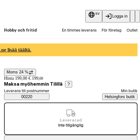
sv
Logga in
Hobby och fritid
En timmes leverans
För företag
Outlet
Fyndpartier
Guider och artiklar
Vaihtokauppa
e lisää täältä.
Tjänster
Aktuellt
Moms 24 %
Prisinformation
Hinta 199,00 €.
199
,
00
Maksa myöhemmin Tilillä
?
Välj beställningssätt
Leverans till postnummer
Min butik
Saatavuustiedot
00220
Helsingfors butik
Levererad
Inte tillgänglig