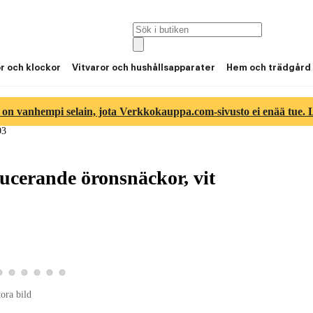
or och klockor
Vitvaror och hushållsapparater
Hem och trädgård
 on vanhempi selain, jota Verkkokauppa.com-sivusto ei enää tue. Lu
93
cerande öronsnäckor, vit
3
tbild 4
roduktbild 5
Visa produktbild 6
Visa produktbild 7
Visa produktbild 8
Visa produktbild 9
Visa produktbild 10
Visa produktbild 11
tora bild