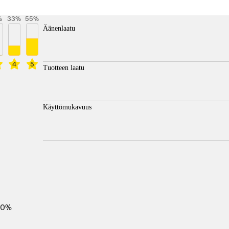
%
33
%
55
%
Äänenlaatu
4
5
Tuotteen laatu
Käyttömukavuus
100%