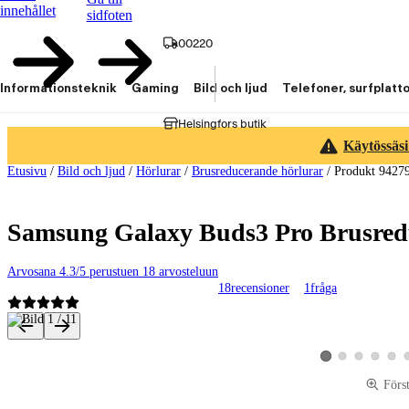
innehållet
sidfoten
00220
Informationsteknik
Gaming
Bild och ljud
Telefoner, surfplatt
Helsingfors butik
Käytössäsi
Etusivu
/
Bild och ljud
/
Hörlurar
/
Brusreducerande hörlurar
/
Produkt 9427
Samsung Galaxy Buds3 Pro Brusredu
Arvosana 4.3/5 perustuen 18 arvosteluun
18
recensioner
1
fråga
Produktbilder och videor
Visa produktbild 2
Visa produktbild 
Visa produk
Visa p
Visa produktbild 1
Förs