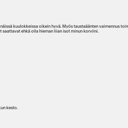
n näissä kuulokkeissa oikein hyvä. Myös taustaäänten vaimennus toimi
et saattavat ehkä olla hieman liian isot minun korviini.
kun kesto.