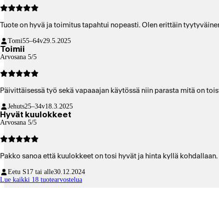
Tuote on hyvä ja toimitus tapahtui nopeasti. Olen erittäin tyytyväine
Tomi
55–64v
29.5.2025
Toimii
Arvosana 5/5
Päivittäisessä työ sekä vapaaajan käytössä niin parasta mitä on toist
Jehuts
25–34v
18.3.2025
Hyvät kuulokkeet
Arvosana 5/5
Pakko sanoa että kuulokkeet on tosi hyvät ja hinta kyllä kohdallaan
Eetu S
17 tai alle
30.12.2024
Lue kaikki 18 tuotearvostelua