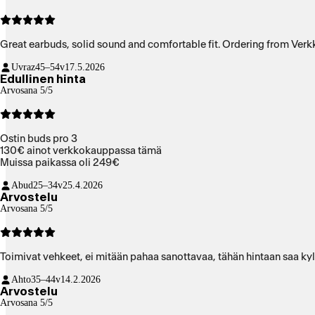
Great earbuds, solid sound and comfortable fit. Ordering from Verk
Uvraz
45–54v
17.5.2026
Edullinen hinta
Arvosana 5/5
Ostin buds pro 3
130€ ainot verkkokauppassa tämä
Muissa paikassa oli 249€
Abud
25–34v
25.4.2026
Arvostelu
Arvosana 5/5
Toimivat vehkeet, ei mitään pahaa sanottavaa, tähän hintaan saa kyll
Ahto
35–44v
14.2.2026
Arvostelu
Arvosana 5/5