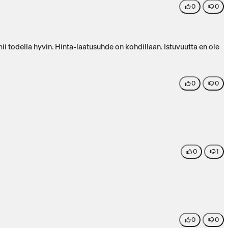
0
0
i todella hyvin. Hinta-laatusuhde on kohdillaan. Istuvuutta en ole
0
0
0
1
0
0