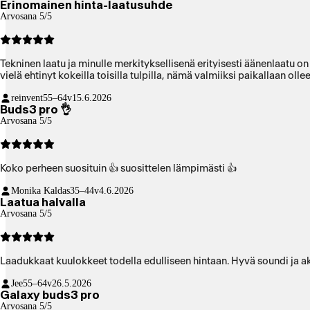
Erinomainen hinta-laatusuhde
Arvosana 5/5
Tekninen laatu ja minulle merkityksellisenä erityisesti äänenlaatu o
vielä ehtinyt kokeilla toisilla tulpilla, nämä valmiiksi paikallaan olle
reinvent
55–64v
15.6.2026
Buds3 pro 👌
Arvosana 5/5
Koko perheen suosituin 👍 suosittelen lämpimästi 👍
Monika Kaldas
35–44v
4.6.2026
Laatua halvalla
Arvosana 5/5
Laadukkaat kuulokkeet todella edulliseen hintaan. Hyvä soundi ja a
Jee
55–64v
26.5.2026
Galaxy buds3 pro
Arvosana 5/5