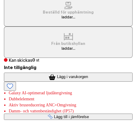
Beställd för upphämtning
laddar...
Från butikshyllan
laddar...
Kan skickas
0
st
Inte tillgänglig
Lägg i varukorgen
Galaxy AI-optimerad ljudåtergivning
Dubbelelement
Aktiv brusreducering ANC+Omgivning
Damm- och vattenbeständighet (IP57)
Lägg till i jämförelse