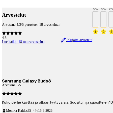
Betaltjänster
5
%
5
%
0
Arvostelut
Arvosana 4.3/5 perustuen 18 arvosteluun
1
2
3
4,3
Kirjoita arvostelu
Lue kaikki 18 tuotearvostelua
Samsung Galaxy Buds3
Arvosana 5/5
Koko perhe käyttää ja ollaan tyytyväisiä. Suosituin ja suosittelen 
Monika Kaldas
35–44v
15.6.2026