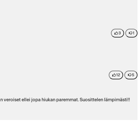
3
1
12
5
n veroiset ellei jopa hiukan paremmat. Suosittelen lämpimästi!!