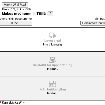
Moms 25,5 %
Prisinformation
Hinta 259,99 €.
259
,
99
Maksa myöhemmin Tilillä
?
älj beställningssätt
everans till postnummer
Min but
Saatavuustiedot
00220
Helsingfors butik
Levererad
Inte tillgänglig
Beställd för upphämtning
laddar...
Från butikshyllan
laddar...
Kan skickas
0
st