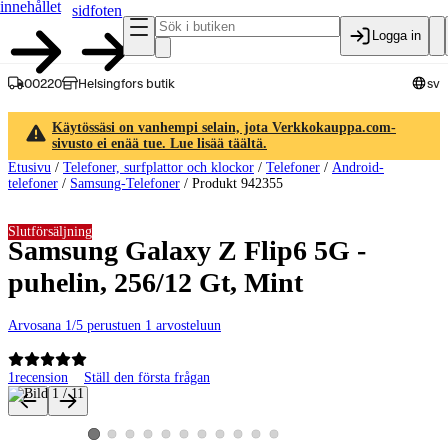
innehållet
sidfoten
Logga in
00220
Helsingfors butik
sv
Käytössäsi on vanhempi selain, jota Verkkokauppa.com-
sivusto ei enää tue. Lue lisää täältä.
Etusivu
/
Telefoner, surfplattor och klockor
/
Telefoner
/
Android-
telefoner
/
Samsung-Telefoner
/
Produkt 942355
Slutförsäljning
Samsung Galaxy Z Flip6 5G -
puhelin, 256/12 Gt, Mint
Arvosana 1/5 perustuen 1 arvosteluun
1
recension
Ställ den första frågan
Produktbilder och videor
Visa produktbild 2
Visa produktbild 3
Visa produktbild 4
Visa produktbild 5
Visa produktbild 6
Visa produktbild 7
Visa produktbild 8
Visa produktbild 9
Visa produktbild 10
Visa produktbild 11
Visa produktbild 1