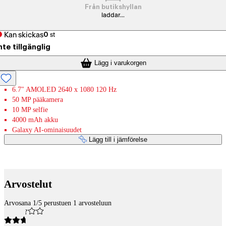
Från butikshyllan
laddar...
Kan skickas
0
st
nte tillgänglig
Lägg i varukorgen
6.7" AMOLED 2640 x 1080 120 Hz
50 MP pääkamera
10 MP selfie
4000 mAh akku
Galaxy AI-ominaisuudet
Lägg till i jämförelse
Betaltjänster
Arvostelut
Arvosana 1/5 perustuen 1 arvosteluun