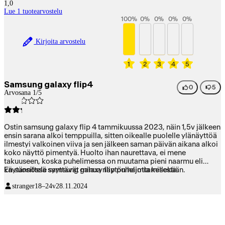
1,0
Lue 1 tuotearvostelu
100
%
0
%
0
%
0
%
0
%
Kirjoita arvostelu
1
2
3
4
5
Samsung galaxy flip4
0
5
Arvosana 1/5
Ostin samsung galaxy flip 4 tammikuussa 2023, näin 1,5v jälkeen
ensin sarana alkoi temppuilla, sitten oikealle puolelle ylänäyttöä
ilmestyi valkoinen viiva ja sen jälkeen saman päivän aikana alkoi
koko näyttö pimentyä. Huolto ihan naurettava, ei mene
takuuseen, koska puhelimessa on muutama pieni naarmu eli
käytännössä syyttävät minua näytön hajottamisesta.
En suosittele samsung galaxy flip puhelimia kellekään.
stranger
18–24v
28.11.2024