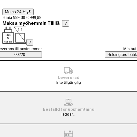
Moms 24 %
Prisinformation
Hinta 999,00 €.
999
,
00
Maksa myöhemmin Tilillä
?
10-25
W
?
USB PD
älj beställningssätt
everans till postnummer
Min but
Saatavuustiedot
00220
Helsingfors butik
Levererad
Inte tillgänglig
Beställd för upphämtning
laddar...