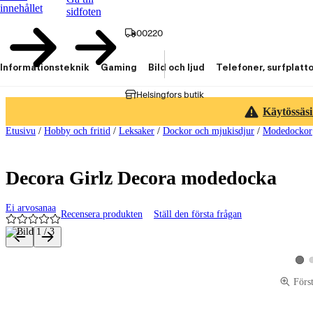
innehållet
sidfoten
00220
Informationsteknik
Gaming
Bild och ljud
Telefoner, surfplatt
Helsingfors butik
Käytössäsi
Etusivu
/
Hobby och fritid
/
Leksaker
/
Dockor och mjukisdjur
/
Modedockor
Decora Girlz Decora modedocka
Ei arvosanaa
Recensera produkten
Ställ den första frågan
Produktbilder och videor
Visa
Förs