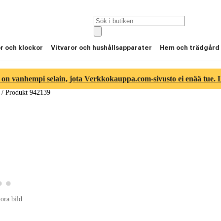
or och klockor
Vitvaror och hushållsapparater
Hem och trädgård
 on vanhempi selain, jota Verkkokauppa.com-sivusto ei enää tue. Lu
/
Produkt 942139
Visa produktbild 2
Visa produktbild 3
 produktbild 1
tora bild