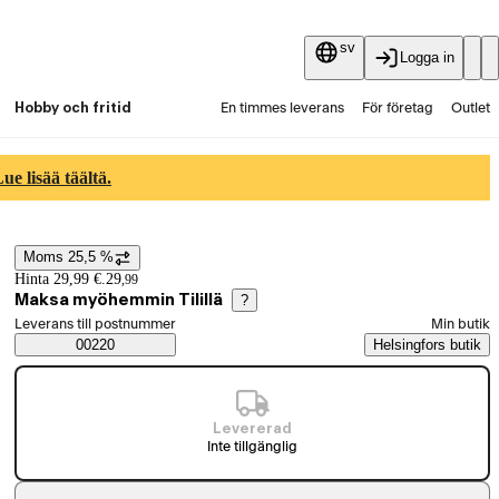
sv
Logga in
Hobby och fritid
En timmes leverans
För företag
Outlet
Fyndpartier
Guider och artiklar
Vaihtokauppa
e lisää täältä.
Tjänster
Aktuellt
Moms 25,5 %
Prisinformation
Hinta 29,99 €.
29
,
99
Maksa myöhemmin Tilillä
?
Välj beställningssätt
Leverans till postnummer
Min butik
Saatavuustiedot
00220
Helsingfors butik
Levererad
Inte tillgänglig