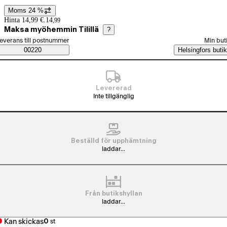
Moms 24 %
Prisinformation
Hinta 14,99 €.
14
,
99
Maksa myöhemmin Tilillä
?
älj beställningssätt
everans till postnummer
Min but
Saatavuustiedot
00220
Helsingfors butik
Levererad
Inte tillgänglig
Beställd för upphämtning
laddar...
Från butikshyllan
laddar...
Kan skickas
0
st