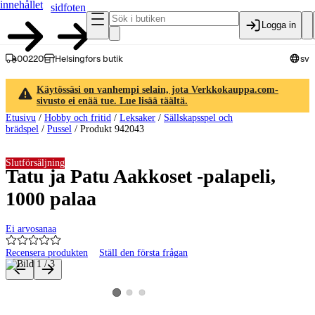
innehållet
sidfoten
Logga in
00220
Helsingfors butik
sv
Käytössäsi on vanhempi selain, jota Verkkokauppa.com-
sivusto ei enää tue. Lue lisää täältä.
Etusivu
/
Hobby och fritid
/
Leksaker
/
Sällskapsspel och
brädspel
/
Pussel
/
Produkt 942043
Slutförsäljning
Tatu ja Patu Aakkoset -palapeli,
1000 palaa
Ei arvosanaa
Recensera produkten
Ställ den första frågan
Produktbilder och videor
Visa produktbild 2
Visa produktbild 3
Visa produktbild 1