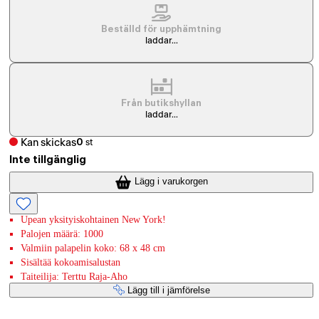
Beställd för upphämtning
laddar...
Från butikshyllan
laddar...
Kan skickas
0
st
Inte tillgänglig
Lägg i varukorgen
Upean yksityiskohtainen New York!
Palojen määrä: 1000
Valmiin palapelin koko: 68 x 48 cm
Sisältää kokoamisalustan
Taiteilija: Terttu Raja-Aho
Lägg till i jämförelse