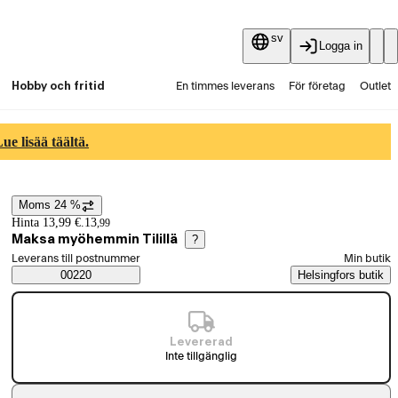
sv
Logga in
Hobby och fritid
En timmes leverans
För företag
Outlet
Fyndpartier
Guider och artiklar
Vaihtokauppa
e lisää täältä.
Tjänster
Aktuellt
Moms 24 %
Prisinformation
Hinta 13,99 €.
13
,
99
Maksa myöhemmin Tilillä
?
Välj beställningssätt
Leverans till postnummer
Min butik
Saatavuustiedot
00220
Helsingfors butik
Levererad
Inte tillgänglig