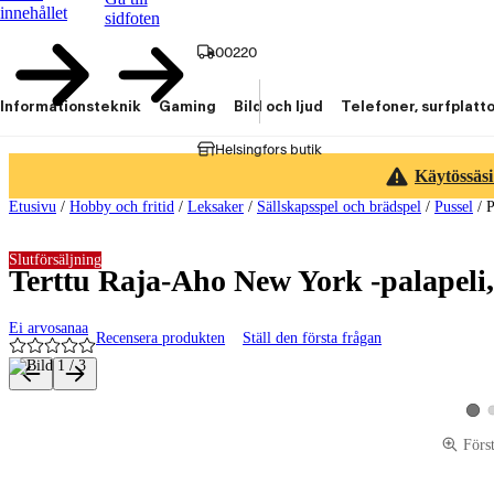
innehållet
sidfoten
00220
Informationsteknik
Gaming
Bild och ljud
Telefoner, surfplatt
Helsingfors butik
Käytössäsi
Etusivu
/
Hobby och fritid
/
Leksaker
/
Sällskapsspel och brädspel
/
Pussel
/
P
Slutförsäljning
Terttu Raja-Aho New York -palapeli,
Ei arvosanaa
Recensera produkten
Ställ den första frågan
Produktbilder och videor
Visa
Förs