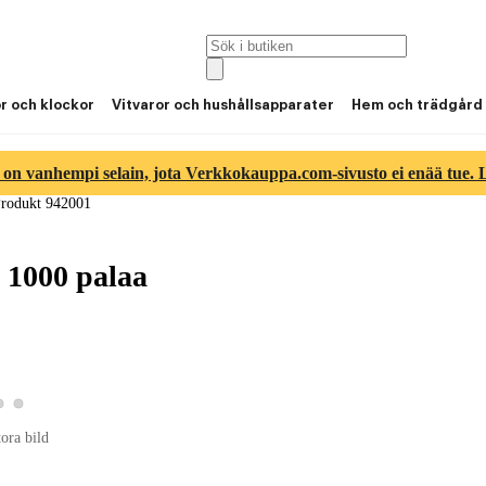
or och klockor
Vitvaror och hushållsapparater
Hem och trädgård
 on vanhempi selain, jota Verkkokauppa.com-sivusto ei enää tue. Lu
rodukt 942001
 1000 palaa
Visa produktbild 2
Visa produktbild 3
 produktbild 1
tora bild