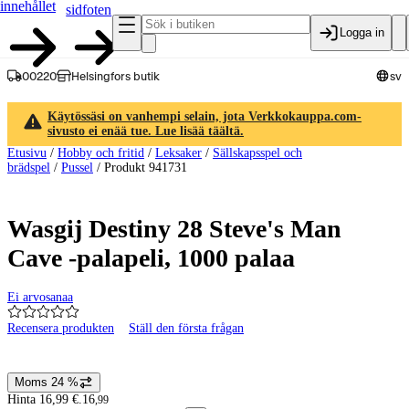
innehållet
sidfoten
Logga in
00220
Helsingfors butik
sv
Käytössäsi on vanhempi selain, jota Verkkokauppa.com-
sivusto ei enää tue. Lue lisää täältä.
Etusivu
/
Hobby och fritid
/
Leksaker
/
Sällskapsspel och
brädspel
/
Pussel
/
Produkt 941731
Wasgij Destiny 28 Steve's Man
Cave -palapeli, 1000 palaa
Ei arvosanaa
Recensera produkten
Ställ den första frågan
Produktbilder och videor
Moms 24 %
Prisinformation
Hinta 16,99 €.
16
,
99