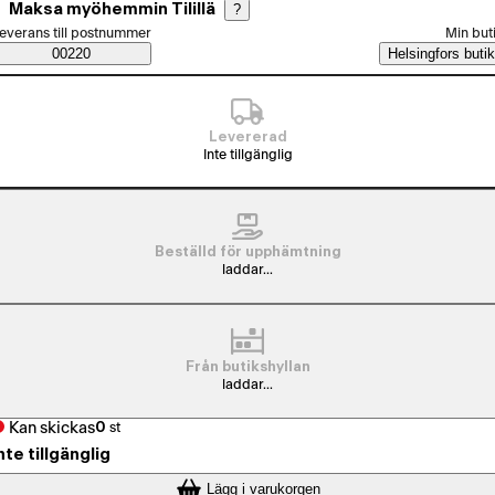
Maksa myöhemmin Tilillä
?
älj beställningssätt
everans till postnummer
Min but
Saatavuustiedot
00220
Helsingfors butik
Levererad
Inte tillgänglig
Beställd för upphämtning
laddar...
Från butikshyllan
laddar...
Kan skickas
0
st
nte tillgänglig
Lägg i varukorgen