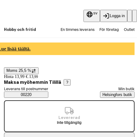
sv
Logga in
Hobby och fritid
En timmes leverans
För företag
Outlet
Fyndpartier
Guider och artiklar
Vaihtokauppa
e lisää täältä.
Tjänster
Aktuellt
Moms 25,5 %
Prisinformation
Hinta 13,99 €.
13
,
99
Maksa myöhemmin Tilillä
?
Välj beställningssätt
Leverans till postnummer
Min butik
Saatavuustiedot
00220
Helsingfors butik
Levererad
Inte tillgänglig