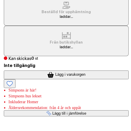
Beställd för upphämtning
laddar...
Från butikshyllan
laddar...
Kan skickas
0
st
Inte tillgänglig
Lägg i varukorgen
Simpsons är här!
Simpsons hus lekset
Inkluderar Homer
Åldersrekommendation: från 4 år och uppåt
Lägg till i jämförelse