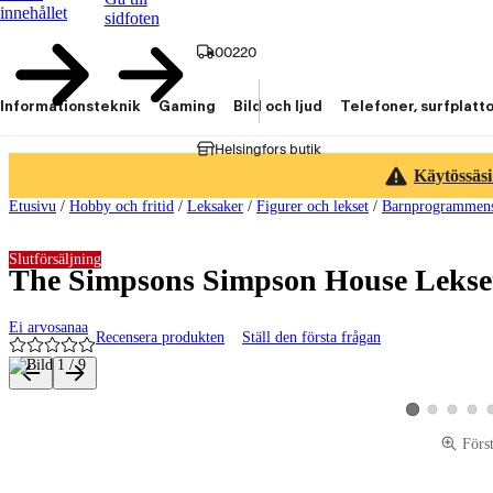
innehållet
sidfoten
00220
Informationsteknik
Gaming
Bild och ljud
Telefoner, surfplatt
Helsingfors butik
Käytössäsi
Etusivu
/
Hobby och fritid
/
Leksaker
/
Figurer och lekset
/
Barnprogrammens
Slutförsäljning
The Simpsons Simpson House Lekse
Ei arvosanaa
Recensera produkten
Ställ den första frågan
Produktbilder och videor
Visa produktbild 
Visa produk
Visa p
Visa produktbild
Förs