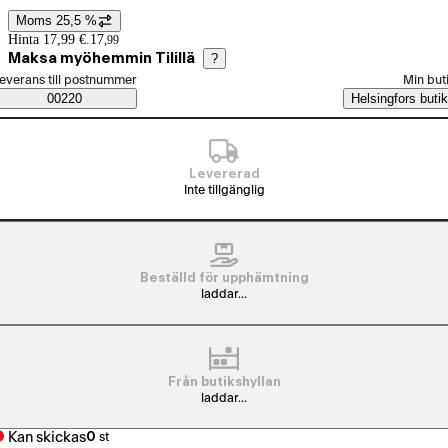
Moms 25,5 %
Prisinformation
Hinta 17,99 €.
17
,
99
Maksa myöhemmin Tilillä
?
älj beställningssätt
everans till postnummer
Min but
Saatavuustiedot
00220
Helsingfors butik
Levererad
Inte tillgänglig
Beställd för upphämtning
laddar...
Från butikshyllan
laddar...
Kan skickas
0
st