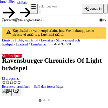
innehållet
sidfoten
Logga in
00220
Helsingfors butik
sv
Käytössäsi on vanhempi selain, jota Verkkokauppa.com-
sivusto ei enää tue. Lue lisää täältä.
Etusivu
/
Hobby och fritid
/
Leksaker
/
Sällskapsspel och
brädspel
/
Brädspel
/
Familjespel
/
Produkt 940591
Slutförsäljning
Ravensburger Chronicles Of Light
brädspel
Ei arvosanaa
Recensera produkten
Ställ den första frågan
Produktbilder och videor
Visa produktbild 2
Visa produktbild 3
Visa produktbild 1