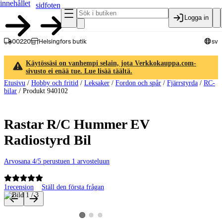
innehållet
sidfoten
Logga in
00220
Helsingfors butik
sv
Käytössäsi on vanhempi selain, jota Verkkokauppa.com-
sivusto ei enää tue. Lue lisää täältä.
Etusivu
/
Hobby och fritid
/
Leksaker
/
Fordon och spår
/
Fjärrstyrda
/
RC-
bilar
/
Produkt 940102
Rastar R/C Hummer EV
Radiostyrd Bil
Arvosana 4/5 perustuen 1 arvosteluun
1
recension
Ställ den första frågan
Produktbilder och videor
Visa produktbild 2
Visa produktbild 3
Visa produktbild 1