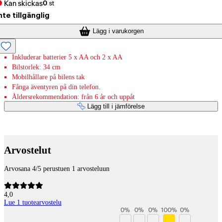
Kan skickas
0
st
nte tillgänglig
Lägg i varukorgen
Inkluderar batterier 5 x AA och 2 x AA
Bilstorlek: 34 cm
Mobilhållare på bilens tak
Fånga äventyren på din telefon.
Åldersrekommendation: från 6 år och uppåt
Lägg till i jämförelse
Betaltjänster
Arvostelut
Arvosana 4/5 perustuen 1 arvosteluun
4,0
Lue 1 tuotearvostelu
0
%
0
%
0
%
100
%
0
%