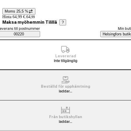
Moms 25,5 %
Prisinformation
Hinta 64,99 €.
64
,
99
Maksa myöhemmin Tilillä
?
älj beställningssätt
everans till postnummer
Min but
Saatavuustiedot
00220
Helsingfors butik
Levererad
Inte tillgänglig
Beställd för upphämtning
laddar...
Från butikshyllan
laddar...