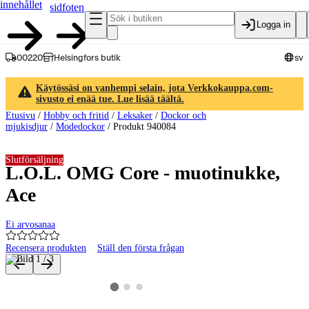
innehållet
sidfoten
Logga in
00220
Helsingfors butik
sv
Käytössäsi on vanhempi selain, jota Verkkokauppa.com-
sivusto ei enää tue. Lue lisää täältä.
Etusivu
/
Hobby och fritid
/
Leksaker
/
Dockor och
mjukisdjur
/
Modedockor
/
Produkt 940084
Slutförsäljning
L.O.L. OMG Core - muotinukke,
Ace
Ei arvosanaa
Recensera produkten
Ställ den första frågan
Produktbilder och videor
Visa produktbild 2
Visa produktbild 3
Visa produktbild 1