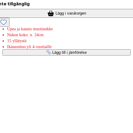
nte tillgänglig
Lägg i varukorgen
Upea ja kaunis muotinukke
Nuken koko: n. 24cm
15 yllätystä
Ikäsuositus:yli 4-vuotiaille
Lägg till i jämförelse
Betaltjänster