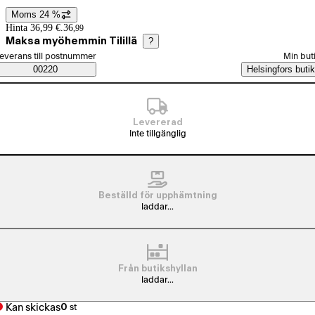
Moms 24 %
Prisinformation
Hinta 36,99 €.
36
,
99
Maksa myöhemmin Tilillä
?
älj beställningssätt
everans till postnummer
Min but
Saatavuustiedot
00220
Helsingfors butik
Levererad
Inte tillgänglig
Beställd för upphämtning
laddar...
Från butikshyllan
laddar...
Kan skickas
0
st