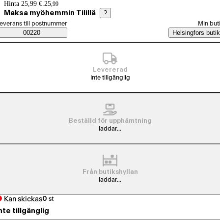
Prisinformation
Hinta 25,99 €.
25
,
99
Maksa myöhemmin Tilillä
?
älj beställningssätt
everans till postnummer
Min but
Saatavuustiedot
00220
Helsingfors butik
Levererad
Inte tillgänglig
Beställd för upphämtning
laddar...
Från butikshyllan
laddar...
Kan skickas
0
st
nte tillgänglig