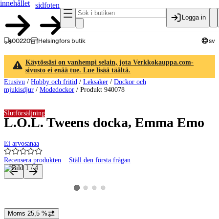
innehållet
sidfoten
Logga in
00220
Helsingfors butik
sv
Käytössäsi on vanhempi selain, jota Verkkokauppa.com-
sivusto ei enää tue. Lue lisää täältä.
Etusivu
/
Hobby och fritid
/
Leksaker
/
Dockor och
mjukisdjur
/
Modedockor
/
Produkt 940078
Slutförsäljning
L.O.L. Tweens docka, Emma Emo
Ei arvosanaa
Recensera produkten
Ställ den första frågan
Produktbilder och videor
Visa produktbild 2
Visa produktbild 3
Visa produktbild 4
Visa produktbild 1
Moms 25,5 %