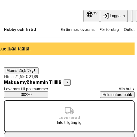
sv
Logga in
Hobby och fritid
En timmes leverans
För företag
Outlet
Fyndpartier
Guider och artiklar
Vaihtokauppa
e lisää täältä.
Tjänster
Aktuellt
Moms 25,5 %
Prisinformation
Hinta 21,99 €.
21
,
99
Maksa myöhemmin Tilillä
?
Välj beställningssätt
Leverans till postnummer
Min butik
Saatavuustiedot
00220
Helsingfors butik
Levererad
Inte tillgänglig