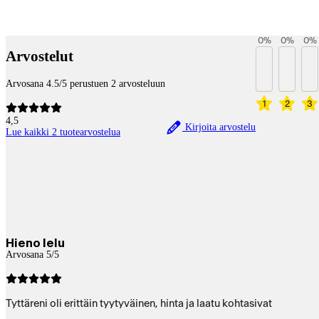
Betaltjänster
0
%
0
%
0
%
Arvostelut
Arvosana 4.5/5 perustuen 2 arvosteluun
1
2
3
4,5
Kirjoita arvostelu
Lue kaikki 2 tuotearvostelua
Hieno lelu
Arvosana 5/5
Tyttäreni oli erittäin tyytyväinen, hinta ja laatu kohtasivat