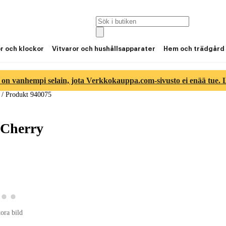
or och klockor
Vitvaror och hushållsapparater
Hem och trädgård
 on vanhempi selain, jota Verkkokauppa.com-sivusto ei enää tue. Lu
/
Produkt 940075
 Cherry
a produktbild 2
Visa produktbild 3
Visa produktbild 4
roduktbild 1
tora bild