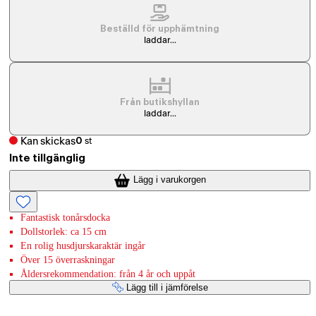
Beställd för upphämtning
laddar...
Från butikshyllan
laddar...
Kan skickas
0
st
Inte tillgänglig
Lägg i varukorgen
Fantastisk tonårsdocka
Dollstorlek: ca 15 cm
En rolig husdjurskaraktär ingår
Över 15 överraskningar
Åldersrekommendation: från 4 år och uppåt
Lägg till i jämförelse