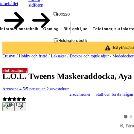
innehållet
sidfoten
00220
Informationsteknik
Gaming
Bild och ljud
Telefoner, surfplatt
Helsingfors butik
Käytössäsi
Etusivu
/
Hobby och fritid
/
Leksaker
/
Dockor och mjukisdjur
/
Modedockor
Slutförsäljning
L.O.L. Tweens Maskeraddocka, Aya
Arvosana 4.5/5 perustuen 2 arvosteluun
2
recensioner
Ställ den första frågan
Produktbilder och videor
Vis
Visa p
Förs