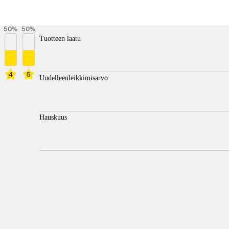
50
%
50
%
Tuotteen laatu
4
5
Uudelleenleikkimisarvo
Hauskuus