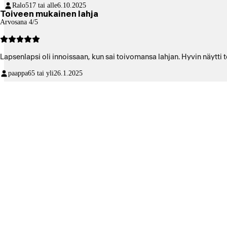
Ralo5
17 tai alle
6.10.2025
Toiveen mukainen lahja
Arvosana 4/5
Lapsenlapsi oli innoissaan, kun sai toivoma
paappa
65 tai yli
26.1.2025