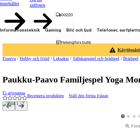
innehållet
sidfoten
00220
Informationsteknik
Gaming
Bild och ljud
Telefoner, surfplatt
Helsingfors butik
Käytössäsi
Etusivu
/
Hobby och fritid
/
Leksaker
/
Sällskapsspel och brädspel
/
Brädspel
Paukku-Paavo Familjespel Yoga Mo
Ei arvosanaa
Recensera produkten
Ställ den första frågan
Produktbilder och videor
Visa produk
Visa p
Visa produkt
Förs