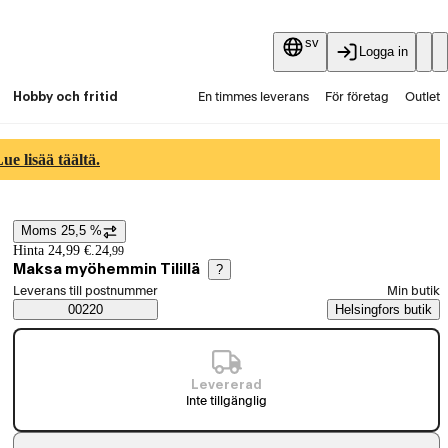
sv
Logga in
Hobby och fritid
En timmes leverans
För företag
Outlet
Fyndpartier
Guider och artiklar
Vaihtokauppa
e lisää täältä.
Tjänster
Aktuellt
Moms 25,5 %
Prisinformation
Hinta 24,99 €.
24
,
99
Maksa myöhemmin Tilillä
?
Välj beställningssätt
Leverans till postnummer
Min butik
Saatavuustiedot
00220
Helsingfors butik
Levererad
Inte tillgänglig