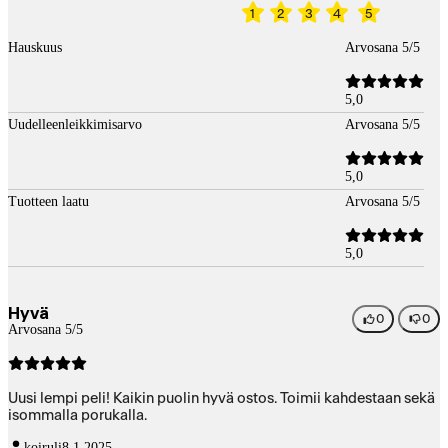
1
2
3
4
5
Hauskuus
Arvosana 5/5
5,0
Uudelleenleikkimisarvo
Arvosana 5/5
5,0
Tuotteen laatu
Arvosana 5/5
5,0
Hyvä
0
0
Arvosana 5/5
Uusi lempi peli! Kaikin puolin hyvä ostos. Toimii kahdestaan sekä
isommalla porukalla.
koiruli
8.1.2025