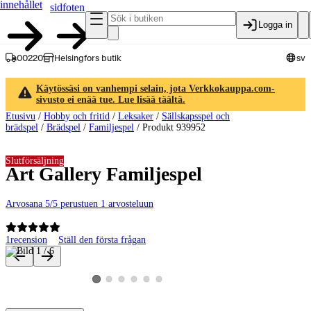
innehållet
sidfoten
Logga in
00220
Helsingfors butik
sv
Käytössäsi on vanhempi selain, jota Verkkokauppa.com-
sivusto ei enää tue. Lue lisää täältä.
Etusivu
/
Hobby och fritid
/
Leksaker
/
Sällskapsspel och
brädspel
/
Brädspel
/
Familjespel
/
Produkt 939952
Slutförsäljning
Art Gallery Familjespel
Arvosana 5/5 perustuen 1 arvosteluun
1
recension
Ställ den första frågan
Produktbilder och videor
Visa produktbild 2
Visa produktbild 3
Visa produktbild 4
Visa produktbild 5
Visa produktbild 6
Visa produktbild 1