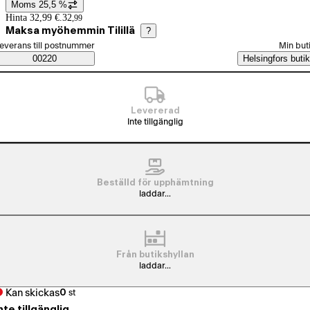
Moms 25,5 %
Prisinformation
Hinta 32,99 €.
32
,
99
Maksa myöhemmin Tilillä
?
älj beställningssätt
everans till postnummer
Min but
Saatavuustiedot
00220
Helsingfors butik
Levererad
Inte tillgänglig
Beställd för upphämtning
laddar...
Från butikshyllan
laddar...
Kan skickas
0
st
nte tillgänglig