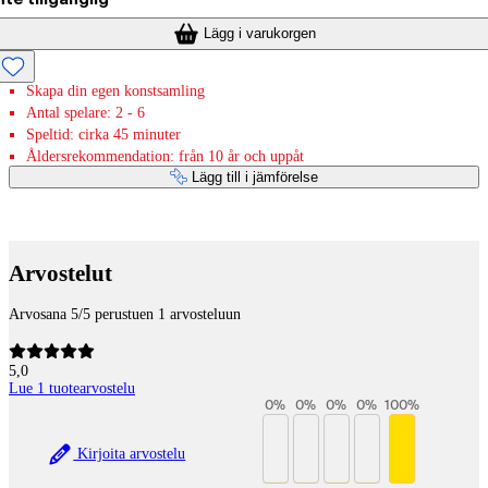
Lägg i varukorgen
Skapa din egen konstsamling
Antal spelare: 2 - 6
Speltid: cirka 45 minuter
Åldersrekommendation: från 10 år och uppåt
Lägg till i jämförelse
Betaltjänster
Arvostelut
Arvosana 5/5 perustuen 1 arvosteluun
5,0
Lue 1 tuotearvostelu
0
%
0
%
0
%
0
%
100
%
Kirjoita arvostelu