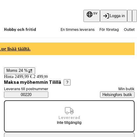
sv
Logga in
Hobby och fritid
En timmes leverans
För företag
Outlet
Fyndpartier
Guider och artiklar
Vaihtokauppa
e lisää täältä.
Tjänster
Aktuellt
Moms 24 %
Prisinformation
Hinta 2499,99 €.
2 499
,
99
Maksa myöhemmin Tilillä
?
Välj beställningssätt
Leverans till postnummer
Min butik
Saatavuustiedot
00220
Helsingfors butik
Levererad
Inte tillgänglig