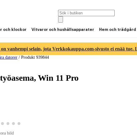
or och klockor
Vitvaror och hushållsapparater
Hem och trädgård
 on vanhempi selain, jota Verkkokauppa.com-sivusto ei enää tue. Lu
ra datorer
/
Produkt 939844
työasema, Win 11 Pro
ld 2
duktbild 3
a produktbild 4
Visa produktbild 5
Visa produktbild 6
Visa produktbild 7
Visa produktbild 8
ld 1
tora bild