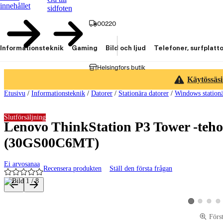
innehållet
sidfoten
00220
Informationsteknik
Gaming
Bild och ljud
Telefoner, surfplatt
Helsingfors butik
Käytössäsi
Etusivu
/
Informationsteknik
/
Datorer
/
Stationära datorer
/
Windows stationä
Slutförsäljning
Lenovo ThinkStation P3 Tower -teho
(30GS00C6MT)
Ei arvosanaa
Recensera produkten
Ställ den första frågan
Produktbilder och videor
Visa produktbi
Visa pro
Vis
Visa produktbi
Förs