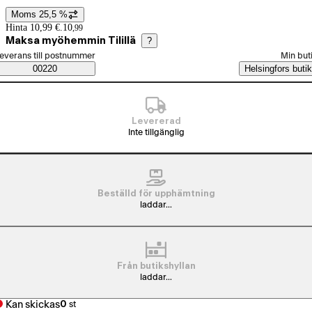
Moms 25,5 %
Prisinformation
Hinta 10,99 €.
10
,
99
Maksa myöhemmin Tilillä
?
älj beställningssätt
everans till postnummer
Min but
Saatavuustiedot
00220
Helsingfors butik
Levererad
Inte tillgänglig
Beställd för upphämtning
laddar...
Från butikshyllan
laddar...
Kan skickas
0
st