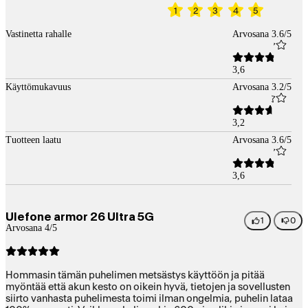
1
2
3
4
5
Vastinetta rahalle
Arvosana 3.6/5
3,6
Käyttömukavuus
Arvosana 3.2/5
3,2
Tuotteen laatu
Arvosana 3.6/5
3,6
Ulefone armor 26 Ultra 5G
1
0
Arvosana 4/5
Hommasin tämän puhelimen metsästys käyttöön ja pitää
myöntää että akun kesto on oikein hyvä, tietojen ja sovellusten
siirto vanhasta puhelimesta toimi ilman ongelmia, puhelin lataa