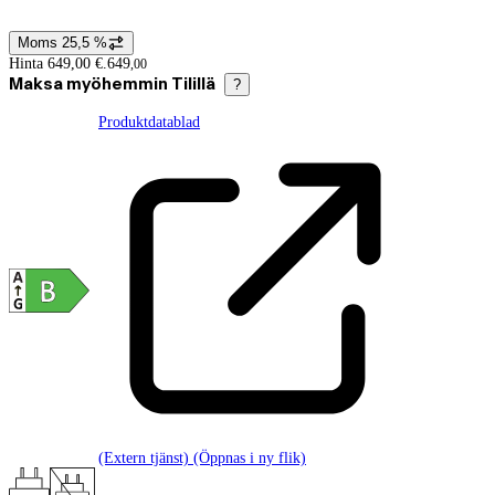
Moms 25,5 %
Prisinformation
Hinta 649,00 €.
649
,
00
Maksa myöhemmin Tilillä
?
Produktdatablad
(Extern tjänst) (Öppnas i ny flik)