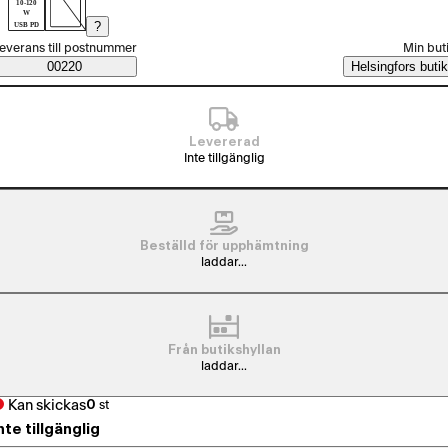
10-120
W
?
USB PD
älj beställningssätt
everans till postnummer
Min but
Saatavuustiedot
00220
Helsingfors butik
Levererad
Inte tillgänglig
Beställd för upphämtning
laddar...
Från butikshyllan
laddar...
Kan skickas
0
st
nte tillgänglig