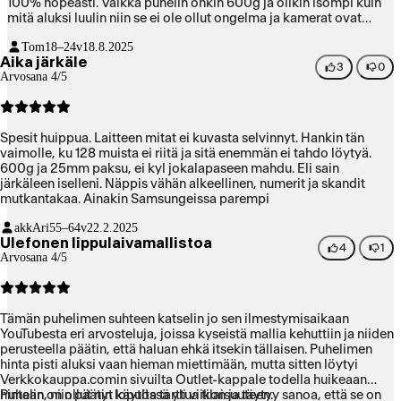
100% nopeasti. Vaikka puhelin onkin 600g ja olikin isompi kuin
mitä aluksi luulin niin se ei ole ollut ongelma ja kamerat ovat
olleet myös hyvät
Tom
18–24v
18.8.2025
Aika järkäle
3
0
Arvosana 4/5
Spesit huippua. Laitteen mitat ei kuvasta selvinnyt. Hankin tän
vaimolle, ku 128 muista ei riitä ja sitä enemmän ei tahdo löytyä.
600g ja 25mm paksu, ei kyl jokalapaseen mahdu. Eli sain
järkäleen iselleni. Näppis vähän alkeellinen, numerit ja skandit
mutkantakaa. Ainakin Samsungeissa parempi
akkAri
55–64v
22.2.2025
Ulefonen lippulaivamallistoa
4
1
Arvosana 4/5
Tämän puhelimen suhteen katselin jo sen ilmestymisaikaan
YouTubesta eri arvosteluja, joissa kyseistä mallia kehuttiin ja niiden
perusteella päätin, että haluan ehkä itsekin tällaisen. Puhelimen
hinta pisti aluksi vaan hieman miettimään, mutta sitten löytyi
Verkkokauppa.comin sivuilta Outlet-kappale todella huikeaan
hintaan, niin päätin lopulta tarttua tilaisuuteen.
Puhelin on ollut nyt käytössä yli viikon ja täytyy sanoa, että se on