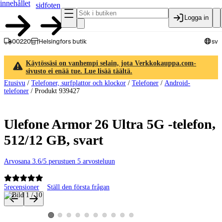
innehållet
sidfoten
Logga in
00220
Helsingfors butik
sv
Käytössäsi on vanhempi selain, jota Verkkokauppa.com-
sivusto ei enää tue. Lue lisää täältä.
Etusivu
/
Telefoner, surfplattor och klockor
/
Telefoner
/
Android-
telefoner
/
Produkt 939427
Ulefone Armor 26 Ultra 5G -telefon,
512/12 GB, svart
Arvosana 3.6/5 perustuen 5 arvosteluun
5
recensioner
Ställ den första frågan
Produktbilder och videor
Visa produktbild 2
Visa produktbild 3
Visa produktbild 4
Visa produktbild 5
Visa produktbild 6
Visa produktbild 7
Visa produktbild 8
Visa produktbild 9
Visa produktbild 10
Visa produktbild 1