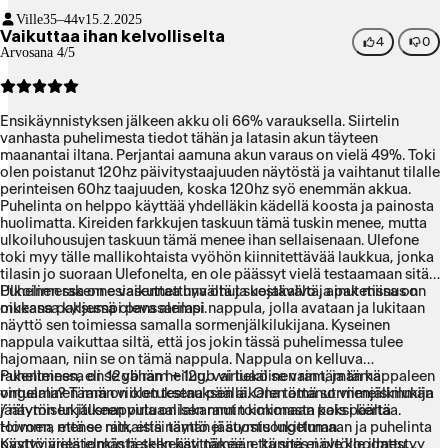
tällä on miellyttävä ottaa. Löytyy kuvien suhteen
Ville
35–44v
15.2.2025
monenmoista ominaisuutta, joilla voi muokata, fiksailla jne.
Vaikuttaa ihan kelvolliselta
Kameran suhteen myös oikein hyvä valinta
4
0
Arvosana 4/5
Puhelimen takana on persoonallinen ja huomiota varmasti
herättävä kaiutin, jonka äänenlaatu on mielestäni todella
hyvä - hyvin bassot jytisee esim. ysäriä kuunnellessa.
Huomattavasti parempi kuin muissa käyttämissäni
Ensikäynnistyksen jälkeen akku oli 66% varauksella. Siirtelin
puhelimissa. Tämä on nappi valinta esimerkiksi
vanhasta puhelimesta tiedot tähän ja latasin akun täyteen
illanistujaisiin - puhelimen voi helposti kääntää näyttö
maanantai iltana. Perjantai aamuna akun varaus on vielä 49%. Toki
alaspäin ja antaa musiikin vaan soida!
olen poistanut 120hz päivitystaajuuden näytöstä ja vaihtanut tilalle
Näytössä 120 hertsin virkistystaajuus, eli puhelimen kuva
perinteisen 60hz taajuuden, koska 120hz syö enemmän akkua.
todella sulavaa. Toki, jos asettaa sen 60 hertsin taajuudelle,
Puhelinta on helppo käyttää yhdelläkin kädellä koosta ja painosta
akkukin kuluu jonkin verran hitaammin.
huolimatta. Kireiden farkkujen taskuun tämä tuskin menee, mutta
Puhelimessa itsessään huikeat 12 gigan RAM-muistia, joka
ulkoiluhousujen taskuun tämä menee ihan sellaisenaan. Ulefone
riittää hyvin useimmille sovelluksille. Lisäksi käytössä
toki myy tälle mallikohtaista vyöhön kiinnitettävää laukkua, jonka
virtuaallnen RAM samalla määrällä eli yhteensä peräti 24
tilasin jo suoraan Ulefonelta, en ole päässyt vielä testaamaan sitä.
gigaa RAM-muistia, jolla toimii raskaampikin sovellus
Puhelimessa on esiasennettuna ohut suojakalvo ja paketissa on
Ulkoinen rakenne vaikuttaa hyvältä ja kestävältä, ainut miinus on
ongelmitta!
mukana paksumpi panssarilasi.
oikeassa kyljessä oleva alempi nappula, jolla avataan ja lukitaan
näyttö sen toimiessa samalla sormenjälkilukijana. Kyseinen
nappula vaikuttaa siltä, että jos jokin tässä puhelimessa tulee
hajomaan, niin se on tämä nappula. Nappula on kelluva
rakenteinen, eli se vähän heiluu, vai liekö se vain tämän kappaleen
Puhelimessa on 12gb ram + 12gb virtuaalinen ram, ja tämä
ongelma? Tämän viikon testauksen aikana tämä sormenjälkilukija
virtuaalinen ram on oletuksena päällä. Olen ottanut viimeisimmän
/ näytön lukitusnappula on lakannut toimimasta kaksi kertaa.
jäätymisen jälkeen virtuaalisen ramin kokonaan pois päältä
Homma menee niin, että näyttö ei suostu lukittumaan ja puhelinta
toivoen, että se ratkaisisi tämän jäätymisongelman.
pystyy vielä jonkin hetken käyttämään, kunnes näytölle ilmestyy
Käyttöjärjestelmästä selkeästi näkee, että sitä ei ole koodattu