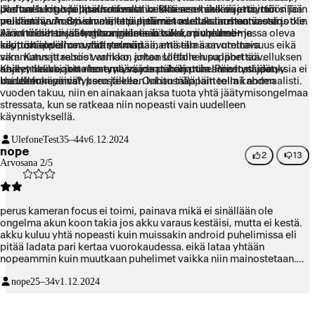
Ulefonen logo ja latausanimaatio. Sitten se häviää ja näyttöön jää
parhaalla mahdollisella tavalla vaikka se on selkeä ja toimii
Jos tuo lukitusnäppäin oikeasti kestää sen kaksi vuotta, niin silloin
pelkästään Android valintanäppäimet mustaa taustaa vasten.
muuten hyvin. Syvemmälle puhelimen asetuksiin mentäessä jotkin
voidaan varmasti sanoa, että ei tämä todellakaan huono ostos ole.
Ainut mihin tässä kohtaa pääsee käsiksi on volume+ ja
käännökset ovat englanninkielisiä vaikka puhelimen
Ja mitä siihen jäätymisongelmaan tulee, niin puhelimessa oleva
lukitusnäppäimen yhdistelmäpainamisella saavutettava
käyttökieleksi on valittu suomi.
support sovellus antaa ymmärtää, että tämä on ominaisuus eikä
sammutus ja reboot valikko, johon Ulefonen support sovelluksen
vika. Kannattaa siis varmaan antaa softalle lupa lähettää
ohjeet neuvookin menemään, jos puhelin niin sanotusti jäätyy.
analyytikkaa, jotta homma saadaan korjattua. Päivityslupauksia ei
Kaiken kaikkiaan olen tyytyväinen tähän puhelimeen näiden
Uudellenkäynnistyksen jälkeen lukitusnäppäin toimii normaalisti.
kai Ulefone anna?
muutaman päivän perusteella. Onhan tällä laitteella kahden
vuoden takuu, niin en ainakaan jaksa tuota yhtä jäätymisongelmaa
stressata, kun se ratkeaa niin nopeasti vain uudelleen
käynnistyksellä.
UlefoneTest
35–44v
6.12.2024
nope
2
13
Arvosana 2/5
perus kameran focus ei toimi, painava mikä ei sinällään ole
ongelma akun koon takia jos akku varaus kestäisi, mutta ei kestä.
akku kuluu yhtä nopeasti kuin muissakin android puhelimissa eli
pitää ladata pari kertaa vuorokaudessa. eikä lataa yhtään
nopeammin kuin muutkaan puhelimet vaikka niin mainostetaan.
rohkenen epäillä myös ip69K merkintää tämän vuorokauden
nope
25–34v
1.12.2024
testauksen jälkeen