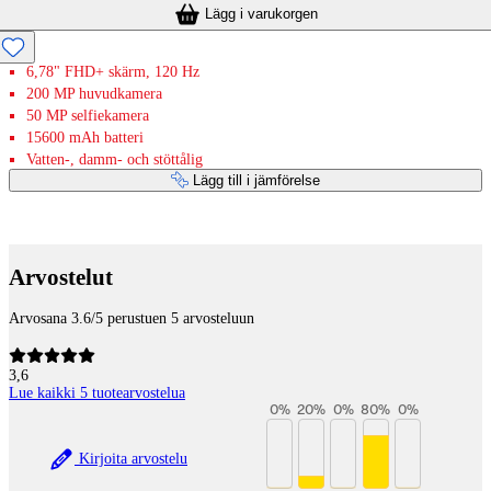
Lägg i varukorgen
6,78" FHD+ skärm, 120 Hz
200 MP huvudkamera
50 MP selfiekamera
15600 mAh batteri
Vatten-, damm- och stöttålig
Lägg till i jämförelse
Betaltjänster
Arvostelut
Arvosana 3.6/5 perustuen 5 arvosteluun
3,6
Lue kaikki 5 tuotearvostelua
0
%
20
%
0
%
80
%
0
%
Kirjoita arvostelu