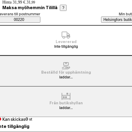
Prisinformation
Hinta 31,99 €.
31
,
99
Maksa myöhemmin Tilillä
?
älj beställningssätt
everans till postnummer
Min but
Saatavuustiedot
00220
Helsingfors butik
Levererad
Inte tillgänglig
Beställd för upphämtning
laddar...
Från butikshyllan
laddar...
Kan skickas
0
st
nte tillgänglig