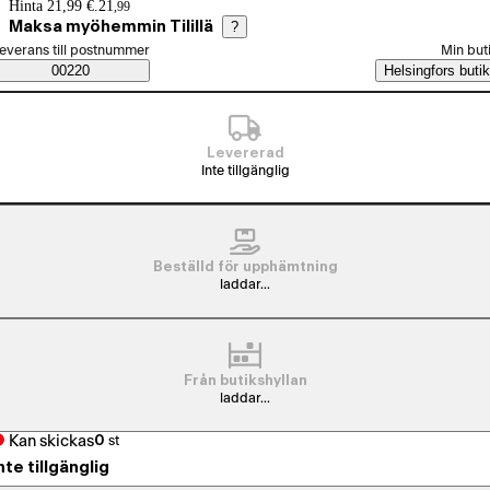
Prisinformation
Hinta 21,99 €.
21
,
99
Maksa myöhemmin Tilillä
?
älj beställningssätt
everans till postnummer
Min but
Saatavuustiedot
00220
Helsingfors butik
Levererad
Inte tillgänglig
Beställd för upphämtning
laddar...
Från butikshyllan
laddar...
Kan skickas
0
st
nte tillgänglig