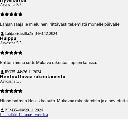
Hyvä ostos
Arvosana 5/5
Lahjan saajalle mieluinen, riittävästi tekemistä monelle päivälle
Lahjaostoksilla
25–34v
3.12.2024
Huippu
Arvosana 5/5
Erittäin hieno setti. Mukava rakentaa lapsen kanssa.
JPO
35–44v
26.11.2024
Rentouttavaa rakentamista
Arvosana 5/5
Hieno batman klassikko auto. Mukavaa rakentamista ja ajanvietettä
PTM
35–44v
20.11.2024
Lue kaikki 12 tuotearvostelua