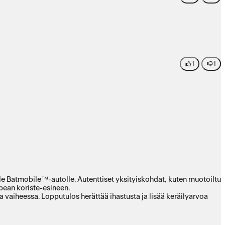
1
1
e Batmobile™-autolle. Autenttiset yksityiskohdat, kuten muotoiltu
pean koriste-esineen.
 vaiheessa. Lopputulos herättää ihastusta ja lisää keräilyarvoa