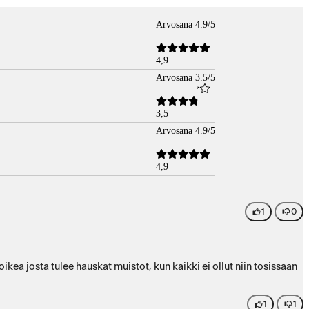
Arvosana 4.9/5
4,9
Arvosana 3.5/5
3,5
Arvosana 4.9/5
4,9
1
0
oikea josta tulee hauskat muistot, kun kaikki ei ollut niin tosissaan
1
1