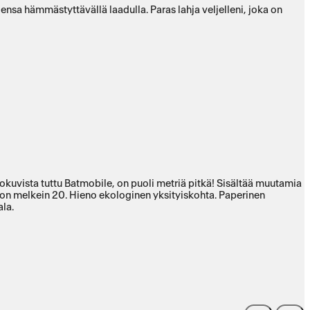
nsa hämmästyttävällä laadulla. Paras lahja veljelleni, joka on
lokuvista tuttu Batmobile, on puoli metriä pitkä! Sisältää muutamia
ta on melkein 20. Hieno ekologinen yksityiskohta. Paperinen
ala.