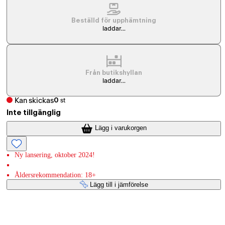
Beställd för upphämtning
laddar...
Från butikshyllan
laddar...
Kan skickas
0
st
Inte tillgänglig
Lägg i varukorgen
Ny lansering, oktober 2024!
Åldersrekommendation: 18+
Lägg till i jämförelse