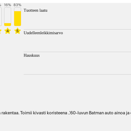
%
16
%
83
%
Tuotteen laatu
4
5
Uudelleenleikkimisarvo
Hauskuus
a rakentaa. Toimii kivasti koristeena ..'60-luvun Batman auto ainoa ja 