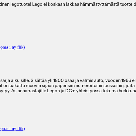
stinen legotuote! Lego ei koskaan lakkaa hämmästyttämästä tuotteide
pnas i ny flik)
rja aikuisille. Sisältää yli 1800 osaa ja valmis auto, vuoden 1966 e
sat on pakattu muovin sijaan paperisiin numeroituihin pusseihin, joi
öytyy. Asianharrastajille Legon ja DC:n yhteistyössä tekemä herkkup
pnas i ny flik)