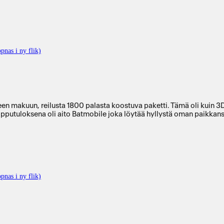
pnas i ny flik)
 makuun, reilusta 1800 palasta koostuva paketti. Tämä oli kuin 3D p
pputuloksena oli aito Batmobile joka löytää hyllystä oman paikkansa.
pnas i ny flik)