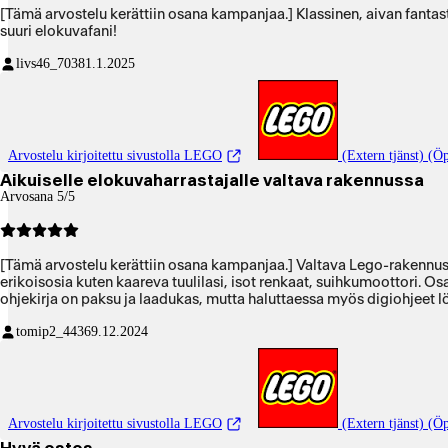
[Tämä arvostelu kerättiin osana kampanjaa.] Klassinen, aivan fanta
suuri elokuvafani!
livs46_7038
1.1.2025
Arvostelu kirjoitettu sivustolla LEGO
(Extern tjänst) (Öp
Aikuiselle elokuvaharrastajalle valtava rakennussa
Arvosana 5/5
[Tämä arvostelu kerättiin osana kampanjaa.] Valtava Lego-rakennussa
erikoisosia kuten kaareva tuulilasi, isot renkaat, suihkumoottori. O
ohjekirja on paksu ja laadukas, mutta haluttaessa myös digiohjeet l
tomip2_4436
9.12.2024
Arvostelu kirjoitettu sivustolla LEGO
(Extern tjänst) (Öp