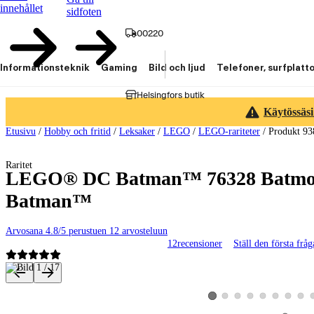
innehållet
sidfoten
00220
Informationsteknik
Gaming
Bild och ljud
Telefoner, surfplatt
Helsingfors butik
Käytössäsi
Etusivu
/
Hobby och fritid
/
Leksaker
/
LEGO
/
LEGO-rariteter
/
Produkt 93
Raritet
LEGO® DC Batman™ 76328 Batmobil,
Batman™
Arvosana 4.8/5 perustuen 12 arvosteluun
12
recensioner
Ställ den första frå
Produktbilder och videor
Visa produktbild 2
Visa produktbild 3
Visa produktbild 4
Visa produktbild 5
Visa produktbild 
Visa produk
Visa p
Visa produktbild 1