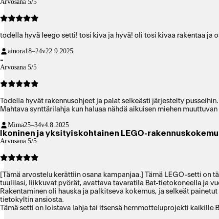
Arvosana 5/5
todella hyvä leego setti! tosi kiva ja hyvä! oli tosi kivaa rakentaa ja 
ainora
18–24v
22.9.2025
-
Arvosana 5/5
Todella hyvät rakennusohjeet ja palat selkeästi järjestelty pusseihin.
Mahtava synttärilahja kun haluaa nähdä aikuisen miehen muuttuvan 
Mima
25–34v
4.8.2025
Ikoninen ja yksityiskohtainen LEGO-rakennuskokemu
Arvosana 5/5
[Tämä arvostelu kerättiin osana kampanjaa.] Tämä LEGO-setti on tä
tuulilasi, liikkuvat pyörät, avattava tavaratila Bat-tietokoneella 
Rakentaminen oli hauska ja palkitseva kokemus, ja selkeät painetut 
tietokyltin ansiosta.
Tämä setti on loistava lahja tai itsensä hemmotteluprojekti kaikill