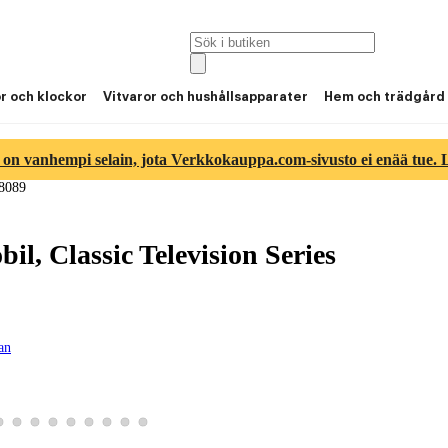
or och klockor
Vitvaror och hushållsapparater
Hem och trädgård
 on vanhempi selain, jota Verkkokauppa.com-sivusto ei enää tue. Lu
8089
 Classic Television Series
gan
6
tbild 7
roduktbild 8
Visa produktbild 9
Visa produktbild 10
Visa produktbild 11
Visa produktbild 12
Visa produktbild 13
Visa produktbild 14
Visa produktbild 15
Visa produktbild 16
Visa produktbild 17