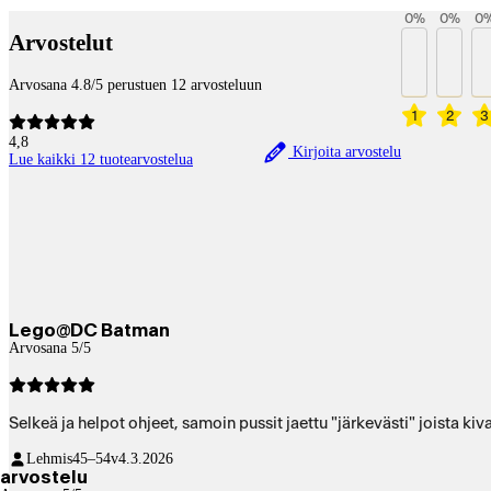
0
%
0
%
0
Arvostelut
Arvosana 4.8/5 perustuen 12 arvosteluun
1
2
3
4,8
Kirjoita arvostelu
Lue kaikki 12 tuotearvostelua
Lego@DC Batman
Arvosana 5/5
Selkeä ja helpot ohjeet, samoin pussit jaettu "järkevästi" joista kiv
Lehmis
45–54v
4.3.2026
arvostelu