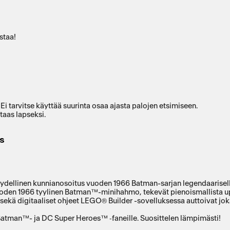
ostaa!
 Ei tarvitse käyttää suurinta osaa ajasta palojen etsimiseen.
taas lapseksi.
s
ydellinen kunnianosoitus vuoden 1966 Batman-sarjan legendaarisell
ja vuoden 1966 tyylinen Batman™-minihahmo, tekevät pienoismallista u
sekä digitaaliset ohjeet LEGO® Builder -sovelluksessa auttoivat joka
e Batman™- ja DC Super Heroes™ ‑faneille. Suosittelen lämpimästi!