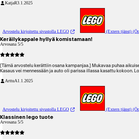
KatjaR
3.1.2025
Arvostelu kirjoitettu sivustolla LEGO
(Extern tjänst) (Öp
Keräilykappale hyllyä komistamaan!
Arvosana 5/5
[Tämä arvostelu kerättiin osana kampanjaa.] Mukavaa puhaa aikuiseen
Kasaus vei mennessään ja auto oli parissa illassa kasattu kokoon. Lo
ArttuA
1.1.2025
Arvostelu kirjoitettu sivustolla LEGO
(Extern tjänst) (Öp
Klassinen lego tuote
Arvosana 5/5