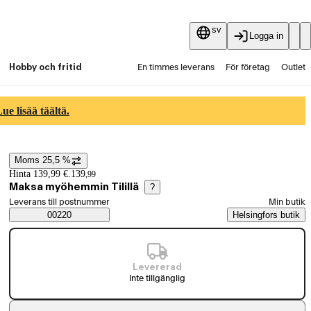
sv
Logga in
Hobby och fritid
En timmes leverans
För företag
Outlet
Fyndpartier
Guider och artiklar
Vaihtokauppa
e lisää täältä.
Tjänster
Aktuellt
Moms 25,5 %
Prisinformation
Hinta 139,99 €.
139
,
99
Maksa myöhemmin Tilillä
?
Välj beställningssätt
Leverans till postnummer
Min butik
Saatavuustiedot
00220
Helsingfors butik
Levererad
Inte tillgänglig