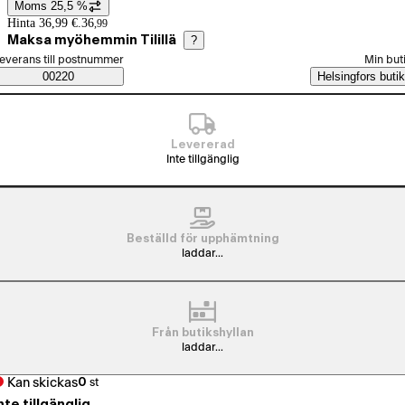
Moms 25,5 %
Prisinformation
Hinta 36,99 €.
36
,
99
Maksa myöhemmin Tilillä
?
älj beställningssätt
everans till postnummer
Min but
Saatavuustiedot
00220
Helsingfors butik
Levererad
Inte tillgänglig
Beställd för upphämtning
laddar...
Från butikshyllan
laddar...
Kan skickas
0
st
nte tillgänglig