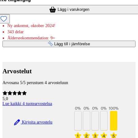
Lägg i varukorgen
Ny ankomst, oktober 2024!
343 delar
Åldersrekommendation: 9+
Lägg till i jämförelse
Betaltjänster
Arvostelut
Arvosana 5/5 perustuen 4 arvosteluun
5,0
Lue kaikki 4 tuotearvostelua
0
%
0
%
0
%
0
%
100
%
Kirjoita arvostelu
1
2
3
4
5