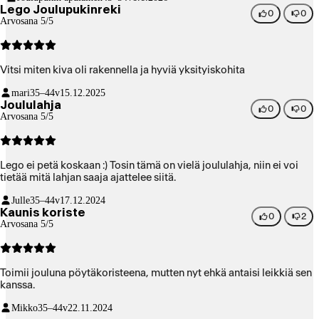
Lego Joulupukinreki
0
0
Arvosana 5/5
Vitsi miten kiva oli rakennella ja hyviä yksityiskohita
mari
35–44v
15.12.2025
Joululahja
0
0
Arvosana 5/5
Lego ei petä koskaan :) Tosin tämä on vielä joululahja, niin ei voi
tietää mitä lahjan saaja ajattelee siitä.
Julle
35–44v
17.12.2024
Kaunis koriste
0
2
Arvosana 5/5
Toimii jouluna pöytäkoristeena, mutten nyt ehkä antaisi leikkiä sen
kanssa.
Mikko
35–44v
22.11.2024