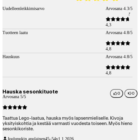
Uudelleenleikkimisarvo
Arvosana 4.3/5
4,3
Tuotteen laatu
Arvosana 4.8/5
4,8
Hauskuus
Arvosana 4.8/5
4,8
Hauska sesonkituote
0
0
Arvosana 5/5
Taattua Lego-laatua, hauska myös lapsenmieliselle. Kivoja
yksityiskohtia ja kestää varmasti vuodesta toiseen. Myös hieno
sesonkikoriste.
Joulupukin apulainen
45–54v
1.1.2026