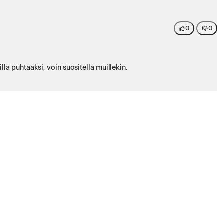
0
0
la puhtaaksi, voin suositella muillekin.