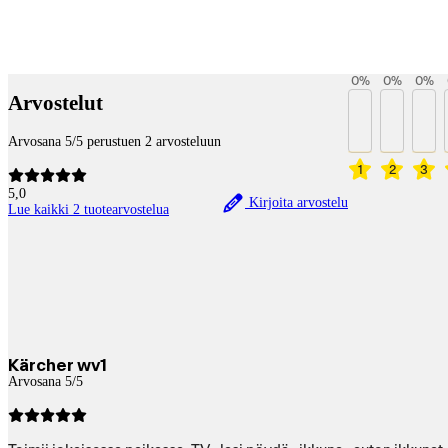
Betaltjänster
0
%
0
%
0
%
Arvostelut
Arvosana 5/5 perustuen 2 arvosteluun
1
2
3
5,0
Kirjoita arvostelu
Lue kaikki 2 tuotearvostelua
Kärcher wv1
Arvosana 5/5