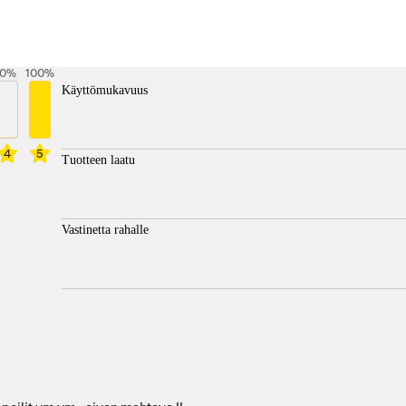
0
%
100
%
Käyttömukavuus
4
5
Tuotteen laatu
Vastinetta rahalle