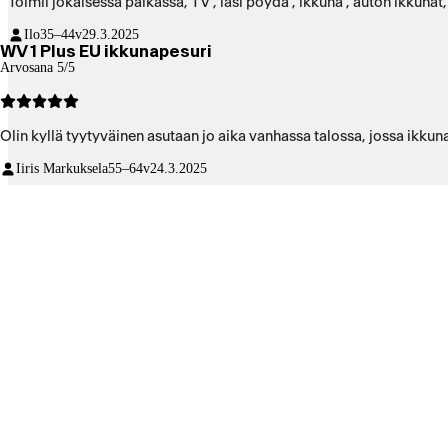
Toimii jokaisessa paikassa, TV , lasi pöydä , ikkuna , auton ikkunat,
Ilo
35–44v
29.3.2025
WV 1 Plus EU ikkunapesuri
Arvosana 5/5
Olin kyllä tyytyväinen asutaan jo aika vanhassa talossa, jossa ikkuna
Iiris Markuksela
55–64v
24.3.2025