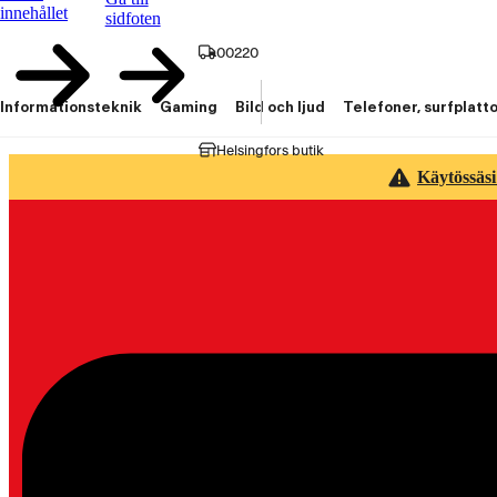
innehållet
sidfoten
00220
Informationsteknik
Gaming
Bild och ljud
Telefoner, surfplatt
Helsingfors butik
Käytössäsi