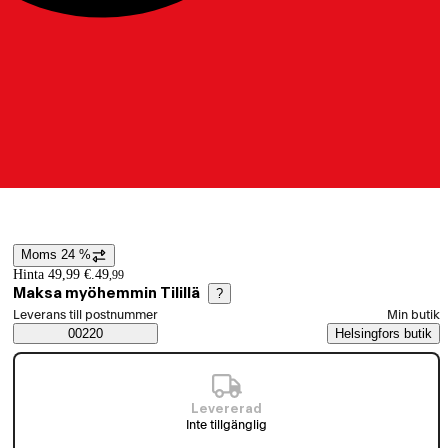
Moms 24 %
Prisinformation
Hinta 49,99 €.
49
,
99
Maksa myöhemmin Tilillä
?
Välj beställningssätt
Leverans till postnummer
Min butik
Saatavuustiedot
00220
Helsingfors butik
Levererad
Inte tillgänglig