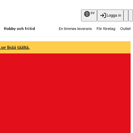
sv
Logga in
Hobby och fritid
En timmes leverans
För företag
Outlet
Fyndpartier
Guider och artiklar
Vaihtokauppa
e lisää täältä.
Tjänster
Aktuellt