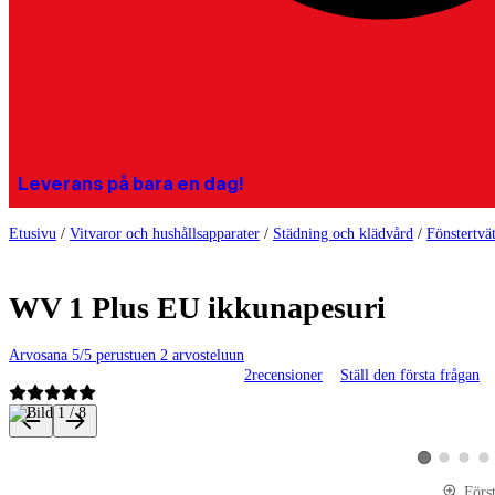
Leverans på bara en dag!
Etusivu
/
Vitvaror och hushållsapparater
/
Städning och klädvård
/
Fönstertvät
WV 1 Plus EU ikkunapesuri
Arvosana 5/5 perustuen 2 arvosteluun
2
recensioner
Ställ den första frågan
Produktbilder och videor
Visa produktbi
Visa pro
Vis
Visa produktbi
Förs