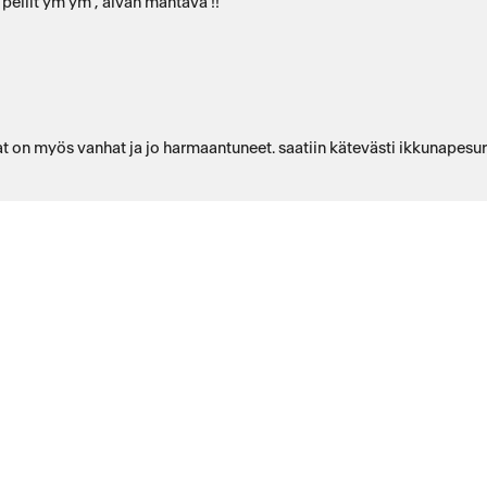
 peilit ym ym , aivan mahtava !!
t on myös vanhat ja jo harmaantuneet. saatiin kätevästi ikkunapesuril