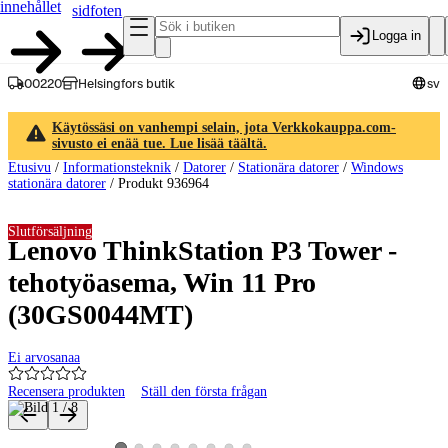
innehållet
sidfoten
Logga in
00220
Helsingfors butik
sv
Käytössäsi on vanhempi selain, jota Verkkokauppa.com-
sivusto ei enää tue. Lue lisää täältä.
Etusivu
/
Informationsteknik
/
Datorer
/
Stationära datorer
/
Windows
stationära datorer
/
Produkt 936964
Slutförsäljning
Lenovo ThinkStation P3 Tower -
tehotyöasema, Win 11 Pro
(30GS0044MT)
Ei arvosanaa
Recensera produkten
Ställ den första frågan
Produktbilder och videor