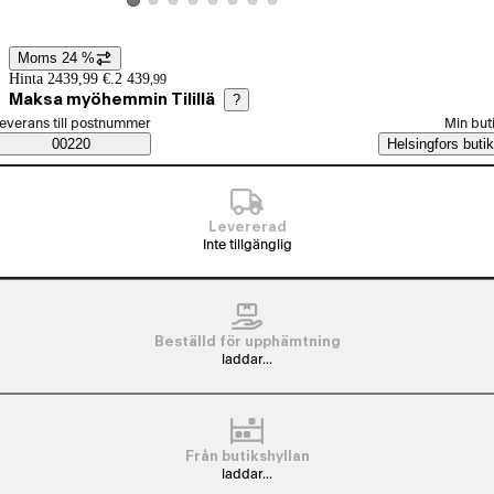
Visa produktbild 2
Visa produktbild 3
Visa produktbild 4
Visa produktbild 5
Visa produktbild 6
Visa produktbild 7
Visa produktbild 8
Visa produktbild 1
Moms 24 %
Prisinformation
Hinta 2439,99 €.
2 439
,
99
Maksa myöhemmin Tilillä
?
älj beställningssätt
everans till postnummer
Min but
Saatavuustiedot
00220
Helsingfors butik
Levererad
Inte tillgänglig
Beställd för upphämtning
laddar...
Från butikshyllan
laddar...