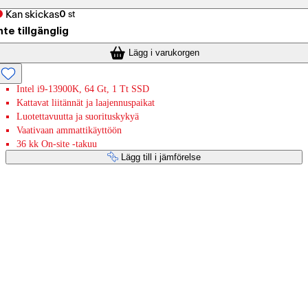
Kan skickas
0
st
nte tillgänglig
Lägg i varukorgen
Intel i9-13900K, 64 Gt, 1 Tt SSD
Kattavat liitännät ja laajennuspaikat
Luotettavuutta ja suorituskykyä
Vaativaan ammattikäyttöön
36 kk On-site -takuu
Lägg till i jämförelse
Betaltjänster