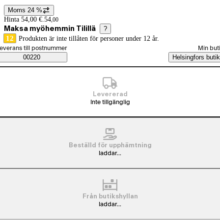
Moms 24 %
Prisinformation
Hinta 54,00 €.
54
,
00
Maksa myöhemmin Tilillä
?
12
Produkten är inte tillåten för personer under 12 år.
älj beställningssätt
everans till postnummer
Min but
Saatavuustiedot
00220
Helsingfors butik
Levererad
Inte tillgänglig
Beställd för upphämtning
laddar...
Från butikshyllan
laddar...