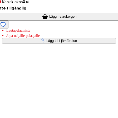
Kan skickas
0
st
nte tillgänglig
Lägg i varukorgen
Lautapelaamista
Jopa neljälle pelaajalle
Lägg till i jämförelse
Betaltjänster