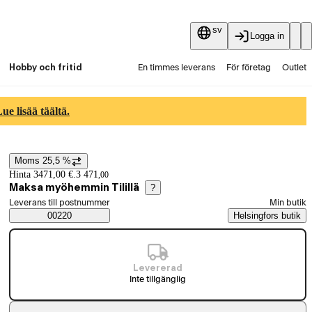
sv
Logga in
Hobby och fritid
En timmes leverans
För företag
Outlet
Fyndpartier
Guider och artiklar
Vaihtokauppa
e lisää täältä.
Tjänster
Aktuellt
Moms 25,5 %
Prisinformation
Hinta 3471,00 €.
3 471
,
00
Maksa myöhemmin Tilillä
?
Välj beställningssätt
Leverans till postnummer
Min butik
Saatavuustiedot
00220
Helsingfors butik
Levererad
Inte tillgänglig