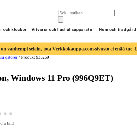
or och klockor
Vitvaror och hushållsapparater
Hem och trädgård
 on vanhempi selain, jota Verkkokauppa.com-sivusto ei enää tue. Lu
ra datorer
/
Produkt 935269
tion, Windows 11 Pro (996Q9ET)
roduktbild 2
Visa produktbild 3
Visa produktbild 4
Visa produktbild 5
duktbild 1
tora bild