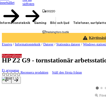
innehållet
sidfoten
00220
Informationsteknik
Gaming
Bild och ljud
Telefoner, surfplatt
Helsingfors butik
Käytössäsi
Etusivu
/
Informationsteknik
/
Datorer
/
Stationära datorer
/
Windows stationä
Slutförsäljning
HP Z2 G9 - tornstationär arbetssta
Ei arvosanaa
Recensera produkten
Ställ den första frågan
Produktbilder och videor
Visa p
Visa pro
Förs