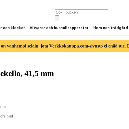
or och klockor
Vitvaror och hushållsapparater
Hem och trädgård
 on vanhempi selain, jota Verkkokauppa.com-sivusto ei enää tue. Lu
ekello, 41,5 mm
Visa produktbild 2
Visa produktbild 3
 produktbild 1
tora bild