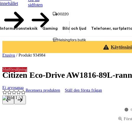
innehållet
sidfoten
00220
Informationsteknik
Gaming
Bild och ljud
Telefoner, surfplatt
Helsingfors butik
Käytössäsi
Etusivu
/
Produkt 934984
Slutförsäljning
Citizen Eco-Drive AW1816-89L-rann
Ei arvosanaa
Recensera produkten
Ställ den första frågan
Produktbilder och videor
Visa
Förs