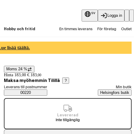
sv
Logga in
Hobby och fritid
En timmes leverans
För företag
Outlet
Fyndpartier
Guider och artiklar
Vaihtokauppa
e lisää täältä.
Tjänster
Aktuellt
Moms 24 %
Prisinformation
Hinta 183,00 €.
183
,
00
Maksa myöhemmin Tilillä
?
Välj beställningssätt
Leverans till postnummer
Min butik
Saatavuustiedot
00220
Helsingfors butik
Levererad
Inte tillgänglig