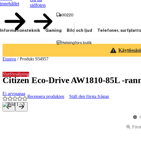
innehållet
sidfoten
00220
Informationsteknik
Gaming
Bild och ljud
Telefoner, surfplatt
Helsingfors butik
Käytössäsi
Etusivu
/
Produkt 934957
Slutförsäljning
Citizen Eco-Drive AW1810-85L -rann
Ei arvosanaa
Recensera produkten
Ställ den första frågan
Produktbilder och videor
Visa
Förs