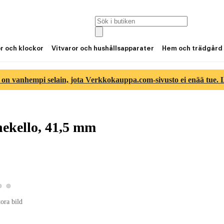
or och klockor
Vitvaror och hushållsapparater
Hem och trädgård
 on vanhempi selain, jota Verkkokauppa.com-sivusto ei enää tue. Lu
ekello, 41,5 mm
Visa produktbild 2
Visa produktbild 3
 produktbild 1
tora bild