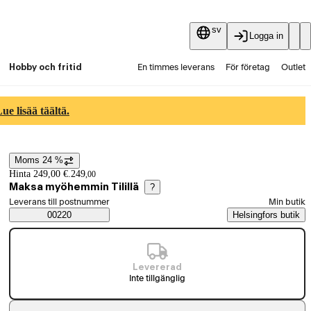
sv
Logga in
Hobby och fritid
En timmes leverans
För företag
Outlet
Fyndpartier
Guider och artiklar
Vaihtokauppa
e lisää täältä.
Tjänster
Aktuellt
Moms 24 %
Prisinformation
Hinta 249,00 €.
249
,
00
Maksa myöhemmin Tilillä
?
Välj beställningssätt
Leverans till postnummer
Min butik
Saatavuustiedot
00220
Helsingfors butik
Levererad
Inte tillgänglig