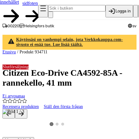
innehållet
sidfoten
Logga in
00220
Helsingfors butik
sv
Käytössäsi on vanhempi selain, jota Verkkokauppa.com-
sivusto ei enää tue. Lue lisää täältä.
Etusivu
/
Produkt 934711
Slutförsäljning
Citizen Eco-Drive CA4592-85A -
rannekello, 41 mm
Ei arvosanaa
Recensera produkten
Ställ den första frågan
Produktbilder och videor
Visa produktbild 2
Visa produktbild 3
Visa produktbild 1