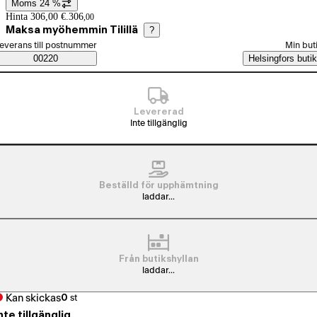
Moms 24 %
Prisinformation
Hinta 306,00 €.
306
,
00
Maksa myöhemmin Tilillä
?
älj beställningssätt
everans till postnummer
Min but
Saatavuustiedot
00220
Helsingfors butik
Levererad
Inte tillgänglig
Beställd för upphämtning
laddar...
Från butikshyllan
laddar...
Kan skickas
0
st
nte tillgänglig