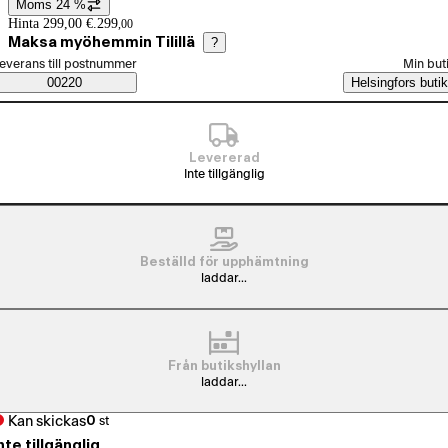
Moms 24 %
Prisinformation
Hinta 299,00 €.
299
,
00
Maksa myöhemmin Tilillä
?
älj beställningssätt
everans till postnummer
Min but
Saatavuustiedot
00220
Helsingfors butik
Levererad
Inte tillgänglig
Beställd för upphämtning
laddar...
Från butikshyllan
laddar...
Kan skickas
0
st
nte tillgänglig