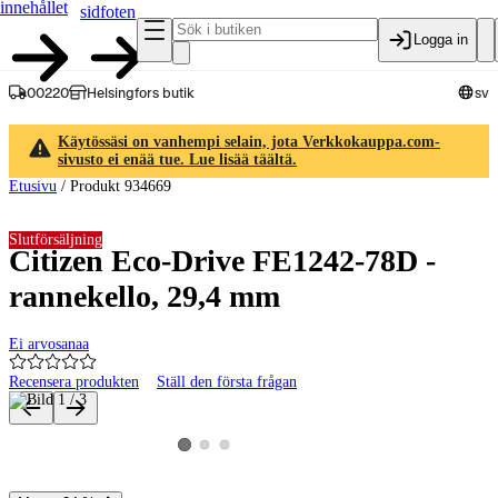
innehållet
sidfoten
Logga in
00220
Helsingfors butik
sv
Käytössäsi on vanhempi selain, jota Verkkokauppa.com-
sivusto ei enää tue. Lue lisää täältä.
Etusivu
/
Produkt 934669
Slutförsäljning
Citizen Eco-Drive FE1242-78D -
rannekello, 29,4 mm
Ei arvosanaa
Recensera produkten
Ställ den första frågan
Produktbilder och videor
Visa produktbild 2
Visa produktbild 3
Visa produktbild 1