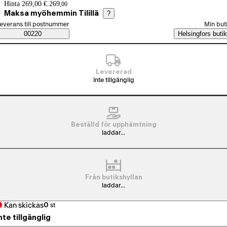
Prisinformation
Hinta 269,00 €.
269
,
00
Maksa myöhemmin Tilillä
?
älj beställningssätt
everans till postnummer
Min but
Saatavuustiedot
00220
Helsingfors butik
Levererad
Inte tillgänglig
Beställd för upphämtning
laddar...
Från butikshyllan
laddar...
Kan skickas
0
st
nte tillgänglig