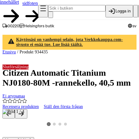
innehållet
sidfoten
Logga in
00220
Helsingfors butik
sv
Käytössäsi on vanhempi selain, jota Verkkokauppa.com-
sivusto ei enää tue. Lue lisää täältä.
Etusivu
/
Produkt 934435
Slutförsäljning
Citizen Automatic Titanium
NJ0180-80M -rannekello, 40,5 mm
Ei arvosanaa
Recensera produkten
Ställ den första frågan
Produktbilder och videor
Visa produktbild 2
Visa produktbild 3
Visa produktbild 4
Visa produktbild 1