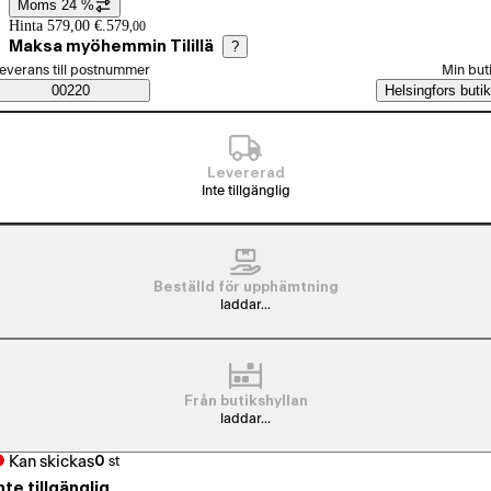
Moms 24 %
Prisinformation
Hinta 579,00 €.
579
,
00
Maksa myöhemmin Tilillä
?
älj beställningssätt
everans till postnummer
Min but
Saatavuustiedot
00220
Helsingfors butik
Levererad
Inte tillgänglig
Beställd för upphämtning
laddar...
Från butikshyllan
laddar...
Kan skickas
0
st
nte tillgänglig