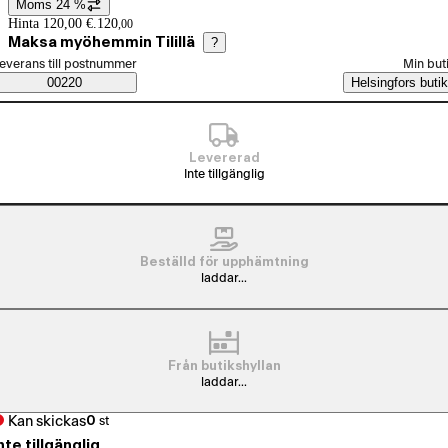
Moms 24 %
Prisinformation
Hinta 120,00 €.
120
,
00
Maksa myöhemmin Tilillä
?
älj beställningssätt
everans till postnummer
Min but
Saatavuustiedot
00220
Helsingfors butik
Levererad
Inte tillgänglig
Beställd för upphämtning
laddar...
Från butikshyllan
laddar...
Kan skickas
0
st
nte tillgänglig