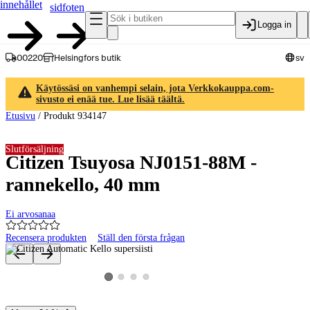
innehållet
sidfoten
Logga in
00220
Helsingfors butik
sv
Käytössäsi on vanhempi selain, jota Verkkokauppa.com-
sivusto ei enää tue. Lue lisää täältä.
Etusivu
/
Produkt 934147
Slutförsäljning
Citizen Tsuyosa NJ0151-88M -
rannekello, 40 mm
Ei arvosanaa
Recensera produkten
Ställ den första frågan
Produktbilder och videor
Visa produktbild 2
Visa produktbild 3
Visa produktbild 4
Visa produktbild 1